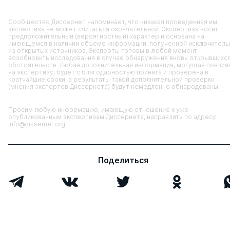
Сообщество Диссернет напоминает, что никакая проведенная им
экспертиза не может считаться окончательной. Экспертиза носит
предположительный (вероятностный) характер и основана на
имеющемся в наличии объеме информации, полученной исключитель
из открытых источников. Эксперты готовы в любой момент
возобновить исследования в случае обнаружения вновь открывшихс
обстоятельств. Любая дополнительная информация, могущая повлия
на экспертизу, будет с благодарностью принята и проверена в
кратчайшие сроки, а результаты такой дополнительной проверки
(мнения экспертов Диссернета) будут немедленно обнародованы.
Просим любую информацию, имеющую отношение к уже
опубликованным экспертизам Диссернета, направлять по адресу
info@dissernet.org
Поделиться