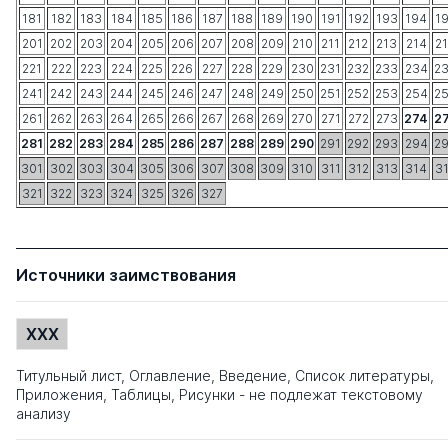
181
182
183
184
185
186
187
188
189
190
191
192
193
194
1
201
202
203
204
205
206
207
208
209
210
211
212
213
214
2
221
222
223
224
225
226
227
228
229
230
231
232
233
234
2
241
242
243
244
245
246
247
248
249
250
251
252
253
254
2
261
262
263
264
265
266
267
268
269
270
271
272
273
274
2
281
282
283
284
285
286
287
288
289
290
291
292
293
294
2
301
302
303
304
305
306
307
308
309
310
311
312
313
314
3
321
322
323
324
325
326
327
Источники заимствования
XXX
Титульный лист, Оглавление, Введение, Список литературы,
Приложения, Таблицы, Рисунки - не подлежат текстовому
анализу