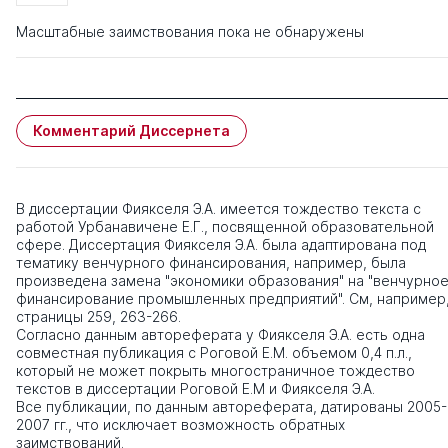
Масштабные заимствования пока не обнаружены
Комментарий Диссернета
В диссертации Фиякселя Э.А. имеется тождество текста с
работой Урбанавичене Е.Г., посвященной образовательной
сфере. Диссертация Фиякселя Э.А. была адаптирована под
тематику венчурного финансирования, например, была
произведена замена "экономики образования" на "венчурно
финансирование промышленных предприятий". См, например
страницы 259, 263-266.
Согласно данным автореферата у Фиякселя Э.А. есть одна
совместная публикация с Роговой Е.М. объемом 0,4 п.л.,
который не может покрыть многостраничное тождество
текстов в диссертации Роговой Е.М и Фиякселя Э.А.
Все публикации, по данным автореферата, датированы 2005-
2007 гг., что исключает возможность обратных
заимствований.