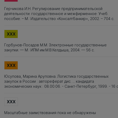
Герчикова И.Н. Регулирование предпринимательской
деятельности: государственное и межфирменное: Учеб.
пособие. – М.: Издательство «Консалтбанкир», 2002. – 704 с.
XXX
Горбунов-Посадов М.М. Электронные государственные
закупки. — М.: ИПМ им.М.В.Келдыша, 2004. — 56 с.
XXX
Юсупова, Марина Аруповна. Логистика государственных
закупок в России : автореферат дис. ... кандидата
экономических наук : 08.00.06. - Санкт-Петербург, 1999. - 16 с
XXX
Масштабные заимствования пока не обнаружены