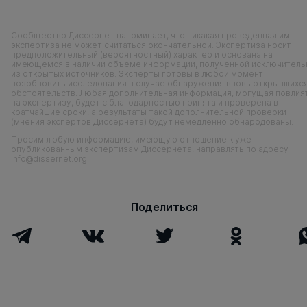
Сообщество Диссернет напоминает, что никакая проведенная им
экспертиза не может считаться окончательной. Экспертиза носит
предположительный (вероятностный) характер и основана на
имеющемся в наличии объеме информации, полученной исключитель
из открытых источников. Эксперты готовы в любой момент
возобновить исследования в случае обнаружения вновь открывшихс
обстоятельств. Любая дополнительная информация, могущая повлия
на экспертизу, будет с благодарностью принята и проверена в
кратчайшие сроки, а результаты такой дополнительной проверки
(мнения экспертов Диссернета) будут немедленно обнародованы.
Просим любую информацию, имеющую отношение к уже
опубликованным экспертизам Диссернета, направлять по адресу
info@dissernet.org
Поделиться