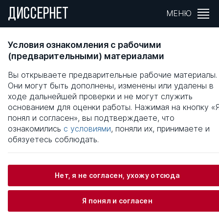
ДИССЕРНЕТ
МЕНЮ
Государственное регулирование
Условия ознакомления с рабочими
предпринимательства через систему
(предварительными) материалами
государственного заказа
Вы открываете предварительные рабочие материалы.
Они могут быть дополнены, изменены или удалены в
Общая информация
ходе дальнейшей проверки и не могут служить
основанием для оценки работы. Нажимая на кнопку «
понял и согласен», вы подтверждаете, что
Газгиреев Эльбек Джамалайлаевич
ознакомились
с условиями
, поняли их, принимаете и
обязуетесь соблюдать.
Информация о защите
Нет, я не согласен, ухожу отсюда
Научный консультант / Научный руководитель
Я понял и согласен
Арыкбаев Равиль Каримович