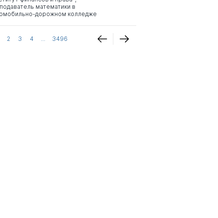
подаватель математики в
омобильно-дорожном колледже
2
3
4
...
3496