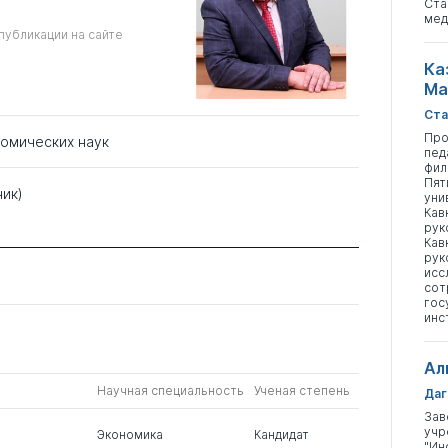
Ста
мед
публикации на сайте
Ка
Ма
Ста
Про
номических наук
пед
фил
Пят
ник)
уни
Кав
рук
Кав
рук
исс
сот
гос
инс
Ал
Научная специальность
Ученая степень
Даг
Зав
учр
Экономика
Кандидат
"Ин