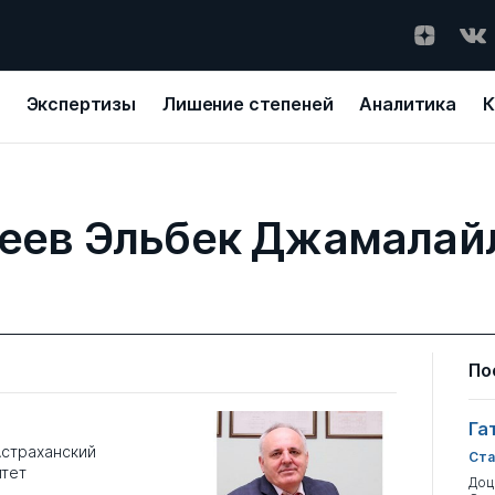
Экспертизы
Лишение степеней
Аналитика
К
реев Эльбек Джамалай
По
Га
Астраханский
Ста
итет
Доц