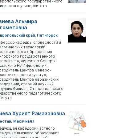
вропольского государственного
ицинского университета
зиева Альмира
гометовна
вропольский край, Пятигорск
фессор кафедры словесности и
агогических технологий
ологического образования
игорского государственного
верситета, директор Северо-
казского НИИ филологии,
оводитель Центра Северо-
казских языков и культур,
оводитель Центра евразийских
ледований, старший научный
рудник Филиала Ставропольского
ударственного педагогического
титута
иева Хурият Рамазановна
естан, Махачкала
едующая кафедрой частного
еждение высшего образования
ститут финансов и права";