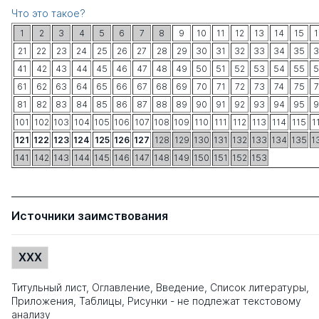
Что это такое?
1
2
3
4
5
6
7
8
9
10
11
12
13
14
15
1
21
22
23
24
25
26
27
28
29
30
31
32
33
34
35
3
41
42
43
44
45
46
47
48
49
50
51
52
53
54
55
5
61
62
63
64
65
66
67
68
69
70
71
72
73
74
75
7
81
82
83
84
85
86
87
88
89
90
91
92
93
94
95
9
101
102
103
104
105
106
107
108
109
110
111
112
113
114
115
1
121
122
123
124
125
126
127
128
129
130
131
132
133
134
135
1
141
142
143
144
145
146
147
148
149
150
151
152
153
Источники заимствования
XXX
Титульный лист, Оглавление, Введение, Список литературы,
Приложения, Таблицы, Рисунки - не подлежат текстовому
анализу