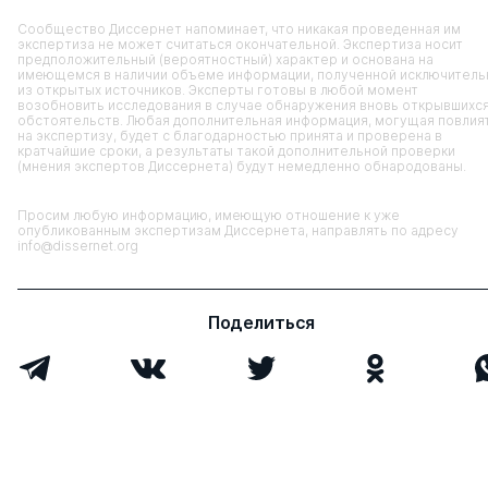
Сообщество Диссернет напоминает, что никакая проведенная им
экспертиза не может считаться окончательной. Экспертиза носит
предположительный (вероятностный) характер и основана на
имеющемся в наличии объеме информации, полученной исключитель
из открытых источников. Эксперты готовы в любой момент
возобновить исследования в случае обнаружения вновь открывшихс
обстоятельств. Любая дополнительная информация, могущая повлия
на экспертизу, будет с благодарностью принята и проверена в
кратчайшие сроки, а результаты такой дополнительной проверки
(мнения экспертов Диссернета) будут немедленно обнародованы.
Просим любую информацию, имеющую отношение к уже
опубликованным экспертизам Диссернета, направлять по адресу
info@dissernet.org
Поделиться