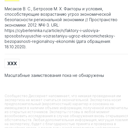
Мисаков В. С., Бетрозов М. Х. Факторы и условия,
способствующие возрастанию угроз экономической
безопасности региональной экономики // Пространство
экономики. 2012. №4-3. URL:
https://cyberleninka.ru/article/n/faktory-i-usloviya-
sposobstvuyuschie-vozrastaniyu-ugroz-ekonomicheskoy-
bezopasnosti-regionalnoy-ekonomiki (дата обращения:
18.10.2020).
XXX
Масштабные заимствования пока не обнаружены
Сообщество Диссернет напоминает, что никакая проведенная им
экспертиза не может считаться окончательной. Экспертиза носит
предположительный (вероятностный) характер и основана на
имеющемся в наличии объеме информации, полученной исключитель
из открытых источников. Эксперты готовы в любой момент
возобновить исследования в случае обнаружения вновь открывшихс
обстоятельств. Любая дополнительная информация, могущая повлия
на экспертизу, будет с благодарностью принята и проверена в
кратчайшие сроки, а результаты такой дополнительной проверки