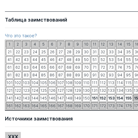
Таблица заимствований
Что это такое?
1
2
3
4
5
6
7
8
9
10
11
12
13
14
15
1
21
22
23
24
25
26
27
28
29
30
31
32
33
34
35
3
41
42
43
44
45
46
47
48
49
50
51
52
53
54
55
5
61
62
63
64
65
66
67
68
69
70
71
72
73
74
75
7
81
82
83
84
85
86
87
88
89
90
91
92
93
94
95
9
101
102
103
104
105
106
107
108
109
110
111
112
113
114
115
1
121
122
123
124
125
126
127
128
129
130
131
132
133
134
135
1
141
142
143
144
145
146
147
148
149
150
151
152
153
154
155
1
161
162
163
164
165
166
167
168
169
170
171
172
173
174
175
1
Источники заимствования
XXX