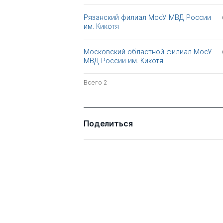
Сергеевич
Рязанский филиал МосУ МВД России
им. Кикотя
Астахов Павел
д.ю.н.
Алексеевич
Московский областной филиал МосУ
МВД России им. Кикотя
Амельчакова Венера
к.ю.н.
Наимовна
Всего 2
Коровкин Алексей
к.пед.н.
Юрьевич
Поделиться
Рамазанова Карина
к.ю.н.
Каримовна
Эриашвили Нодари
к.ист.н.
Дарчоевич
к.ю.н.
д.э.н.
Ткачев Валентин
д.ю.н.
Николаевич