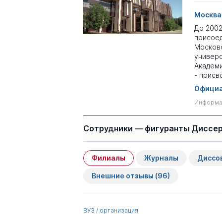
Москва
До 2002
присое
Московс
универс
Академи
- присв
Официа
Информац
Сотрудники — фигуранты Диссе
Филиалы
Журналы
Диссо
Имя
Степень
Внешние отзывы
(96)
Лебедев Игорь
д.псих.н.
Борисович
ВУЗ / организация
Карпов Сергей
к.ю.н.