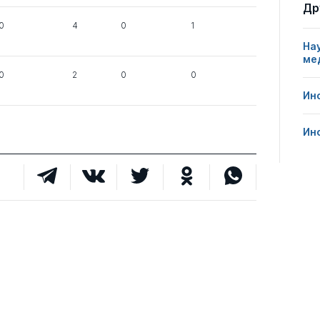
Др
0
4
0
1
На
1
1
0
ме
0
2
0
0
Ин
1
0
0
Ин
1
0
0
1
0
4
0
4
4
1
2
0