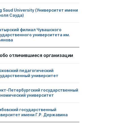
g Saud University (Университет имени
роля Сауда)
атырский филиал Чувашского
сударственного университета им.
ьянова
обо отличившиеся организации
сковский педагогический
сударственный университет
нкт-Петербургский государственный
ономический университет
мбовский государственный
иверситет имени Г.Р. Державина