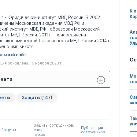
Kin
Ко
 г - Юридический институт МВД России. В 2002
динены Московская академия МВД РФ и
кий институт МВД РФ , образован Московский
Ал
итет МВД России. 2011 г - присоединена —
го
я экономической безопасности МВД России 2014 г
Ул
оено имя Кикотя
льный сайт
Ос
ия обновлена: 10 ноября 2023 г.
Мо
рнета
го
Защиты сотрудников:
Публикации
Другие
Са
веты
Защиты
(147)
свои
сотрудников
нарушения
чужие
эк
0
7
0
Та
ун
Защиты сотрудников:
Публикации
Защиты
свои
сотрудников
чужие
1
0
1