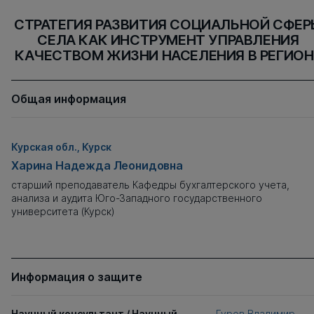
Назад
СТРАТЕГИЯ РАЗВИТИЯ СОЦИАЛЬНОЙ СФЕР
СЕЛА КАК ИНСТРУМЕНТ УПРАВЛЕНИЯ
КАЧЕСТВОМ ЖИЗНИ НАСЕЛЕНИЯ В РЕГИОН
{{ item.title }}
{{ item.desc }}
Общая информация
Курская обл., Курск
Харина Надежда Леонидовна
старший преподаватель Кафедры бухгалтерского учета,
анализа и аудита Юго-Западного государственного
университета (Курск)
Информация о защите
Научный консультант / Научный
Гуров Владимир