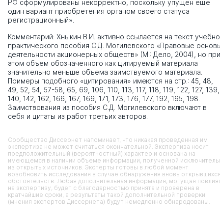
РФ сформулированы некорректно, поскольку упущен еще
один вариант приобретения органом своего статуса
регистрационный».
Комментарий: Хныкин В.И. активно ссылается на текст учебно
практического пособия С.Д. Могилевского «Правовые основ
деятельности акционерных обществ» (М.: Дело, 2004), но пр
этом объем обозначенного как цитируемый материала
значительно меньше объема заимствуемого материала.
Примеры подобного «цитирования» имеются на стр.: 45, 48,
49, 52, 54, 57-58, 65, 69, 106, 110, 113, 117, 118, 119, 122, 127, 139,
140, 142, 162, 166, 167, 169, 171, 173, 176, 177, 192, 195, 198.
Заимствования из пособия С.Д. Могилевского включают в
себя и цитаты из работ третьих авторов.
Сообщество Диссернет напоминает, что никакая проведенная им
экспертиза не может считаться окончательной. Экспертиза носит
предположительный (вероятностный) характер и основана на
имеющемся в наличии объеме информации, полученной исключитель
из открытых источников. Эксперты готовы в любой момент
возобновить исследования в случае обнаружения вновь открывшихс
обстоятельств. Любая дополнительная информация, могущая повлия
на экспертизу, будет с благодарностью принята и проверена в
кратчайшие сроки, а результаты такой дополнительной проверки
(мнения экспертов Диссернета) будут немедленно обнародованы.