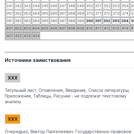
341
342
343
344
345
346
347
348
349
350
351
352
353
354
3
361
362
363
364
365
366
367
368
369
370
371
372
373
374
3
381
382
383
384
385
386
387
388
389
390
391
392
393
394
3
401
402
403
404
405
406
407
408
409
410
411
412
413
414
4
421
422
423
424
Источники заимствования
XXX
Титульный лист, Оглавление, Введение, Список литературы,
Приложения, Таблицы, Рисунки - не подлежат текстовому
анализу
XXX
Очередько, Виктор Пантелеевич. Государственно-правовое