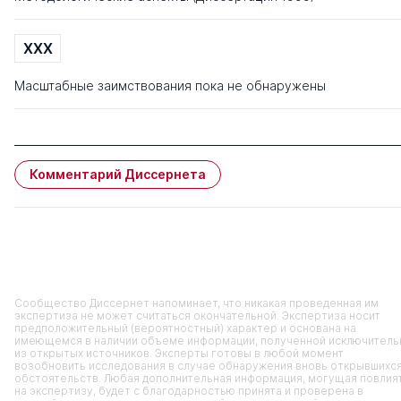
XXX
Масштабные заимствования пока не обнаружены
Комментарий Диссернета
Сообщество Диссернет напоминает, что никакая проведенная им
экспертиза не может считаться окончательной. Экспертиза носит
предположительный (вероятностный) характер и основана на
имеющемся в наличии объеме информации, полученной исключитель
из открытых источников. Эксперты готовы в любой момент
возобновить исследования в случае обнаружения вновь открывшихс
обстоятельств. Любая дополнительная информация, могущая повлия
на экспертизу, будет с благодарностью принята и проверена в