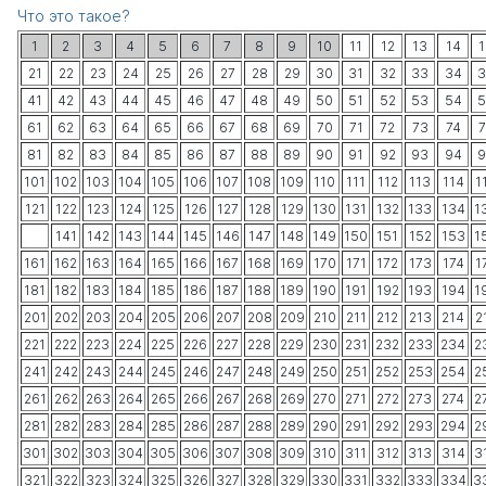
Что это такое?
1
2
3
4
5
6
7
8
9
10
11
12
13
14
1
21
22
23
24
25
26
27
28
29
30
31
32
33
34
3
41
42
43
44
45
46
47
48
49
50
51
52
53
54
5
61
62
63
64
65
66
67
68
69
70
71
72
73
74
7
81
82
83
84
85
86
87
88
89
90
91
92
93
94
9
101
102
103
104
105
106
107
108
109
110
111
112
113
114
1
121
122
123
124
125
126
127
128
129
130
131
132
133
134
1
141
142
143
144
145
146
147
148
149
150
151
152
153
1
161
162
163
164
165
166
167
168
169
170
171
172
173
174
1
181
182
183
184
185
186
187
188
189
190
191
192
193
194
1
201
202
203
204
205
206
207
208
209
210
211
212
213
214
2
221
222
223
224
225
226
227
228
229
230
231
232
233
234
2
241
242
243
244
245
246
247
248
249
250
251
252
253
254
2
261
262
263
264
265
266
267
268
269
270
271
272
273
274
2
281
282
283
284
285
286
287
288
289
290
291
292
293
294
2
301
302
303
304
305
306
307
308
309
310
311
312
313
314
3
321
322
323
324
325
326
327
328
329
330
331
332
333
334
3