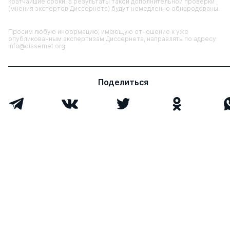
кратчайшие сроки, а результаты такой дополнительной проверки
(мнения экспертов Диссернета) будут немедленно обнародованы.
Просим любую информацию, имеющую отношение к уже
опубликованным экспертизам Диссернета, направлять по адресу
info@dissernet.org
Поделиться