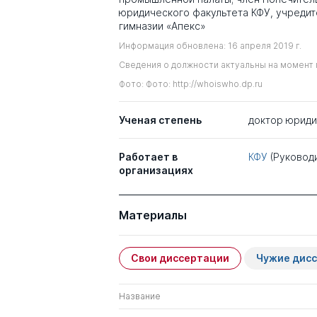
юридического факультета КФУ, учредит
гимназии «Апекс»
Информация обновлена: 16 апреля 2019 г.
Сведения о должности актуальны на момент 
Фото: Фото: http://whoiswho.dp.ru
Ученая степень
доктор юриди
Работает в
КФУ
(Руковод
организациях
Материалы
Свои диссертации
Чужие дис
Название