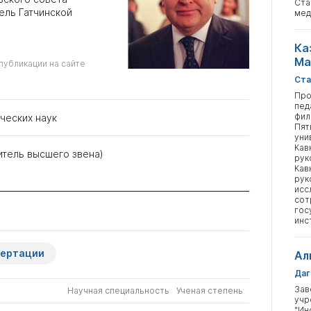
Ста
ель Гатчинской
мед
Ка
Ма
публикации на сайте
Ста
Про
пед
фил
ческих наук
Пят
уни
Кав
итель высшего звена)
рук
Кав
рук
исс
сот
гос
инс
сертации
Ал
Даг
Зав
Научная специальность
Ученая степень
учр
"Ин