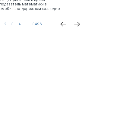
подаватель математики в
омобильно-дорожном колледже
2
3
4
...
3496