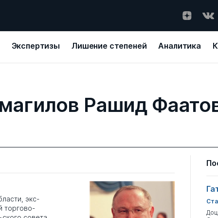
Экспертизы
Лишение степеней
Аналитика
К
магилов Рашид Фаато
По
Га
ласти, экс-
Ста
й торгово-
Доц
ьского совета