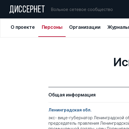
ДИССЕРНЕТ
Вольное сетевое сообщество
О проекте
Персоны
Организации
Журналы
Ис
Общая информация
Ленинградская обл.
экс- вице-губернатор Ленинградской об
председатель правления Ленинградско
промышленной палаты; член Попечител