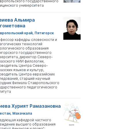
вропольского государственного
ицинского университета
зиева Альмира
гометовна
вропольский край, Пятигорск
фессор кафедры словесности и
агогических технологий
ологического образования
игорского государственного
верситета, директор Северо-
казского НИИ филологии,
оводитель Центра Северо-
казских языков и культур,
оводитель Центра евразийских
ледований, старший научный
рудник Филиала Ставропольского
ударственного педагогического
титута
иева Хурият Рамазановна
естан, Махачкала
едующая кафедрой частного
еждение высшего образования
ститут финансов и права";