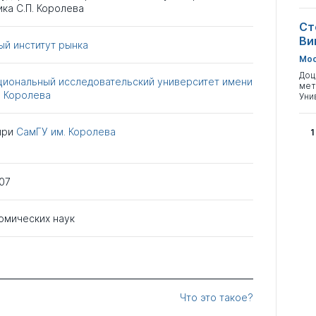
ка С.П. Королева
Ст
Ви
й институт рынка
Мос
Доц
циональный исследовательский университет имени
мет
. Королева
Уни
при
СамГУ им. Королева
1
07
омических наук
Что это такое?