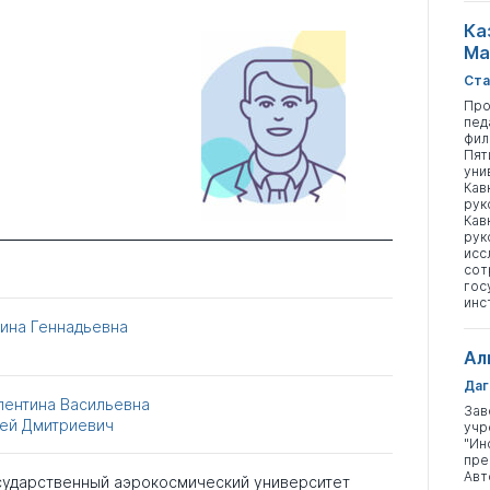
Ка
Ма
Ста
Про
пед
фил
Пят
уни
Кав
рук
Кав
рук
исс
сот
гос
инс
ина Геннадьевна
Ал
Даг
лентина Васильевна
Зав
ей Дмитриевич
учр
"Ин
пре
Авт
сударственный аэрокосмический университет