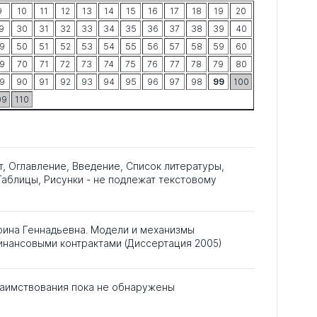
9
10
11
12
13
14
15
16
17
18
19
20
9
30
31
32
33
34
35
36
37
38
39
40
9
50
51
52
53
54
55
56
57
58
59
60
9
70
71
72
73
74
75
76
77
78
79
80
9
90
91
92
93
94
95
96
97
98
99
100
09
110
т, Оглавление, Введение, Список литературы,
аблицы, Рисунки - не подлежат текстовому
рина Геннадьевна. Модели и механизмы
инансовыми контрактами (Диссертация 2005)
аимствования пока не обнаружены