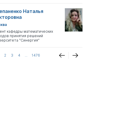
епаненко Наталья
кторовна
ква
ент кафедры математических
одов принятия решений
верситета "Синергия"
2
3
4
...
1476