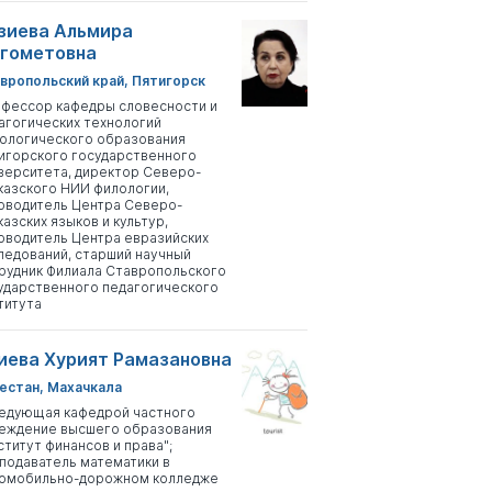
зиева Альмира
гометовна
вропольский край, Пятигорск
фессор кафедры словесности и
агогических технологий
ологического образования
игорского государственного
верситета, директор Северо-
казского НИИ филологии,
оводитель Центра Северо-
казских языков и культур,
оводитель Центра евразийских
ледований, старший научный
рудник Филиала Ставропольского
ударственного педагогического
титута
иева Хурият Рамазановна
естан, Махачкала
едующая кафедрой частного
еждение высшего образования
ститут финансов и права";
подаватель математики в
омобильно-дорожном колледже