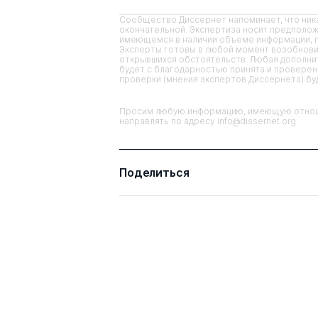
Сообщество Диссернет напоминает, что ника
окончательной. Экспертиза носит предполож
имеющемся в наличии объеме информации, п
Эксперты готовы в любой момент возобнови
открывшихся обстоятельств. Любая дополнит
будет с благодарностью принята и проверена
проверки (мнения экспертов Диссернета) б
Просим любую информацию, имеющую отноше
направлять по адресу info@dissernet.org
Поделиться