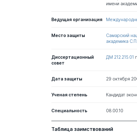
имени академи
Ведущая организация
Международны
Место защиты
Самарский на
академика С.П
Диссертационный
ДМ 212.215.01
совет
Дата защиты
29 октября 20
Ученая степень
Кандидат экон
Специальность
08.00.10
Таблица заимствований