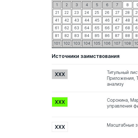
1
2
3
4
5
6
7
8
21
22
23
24
25
26
27
28
2
41
42
43
44
45
46
47
48
4
61
62
63
64
65
66
67
68
6
81
82
83
84
85
86
87
88
8
101
102
103
104
105
106
107
108
1
Источники заимствования
Титульный лис
XXX
Приложения, Т
анализу
Сорокина, Ма
XXX
управления ф
Масштабные з
XXX