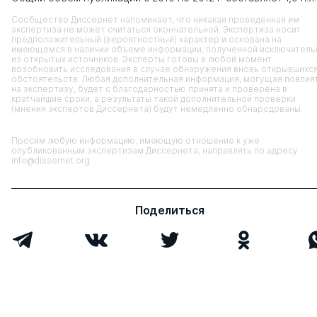
Сообщество Диссернет напоминает, что никакая проведенная им
экспертиза не может считаться окончательной. Экспертиза носит
предположительный (вероятностный) характер и основана на
имеющемся в наличии объеме информации, полученной исключитель
из открытых источников. Эксперты готовы в любой момент
возобновить исследования в случае обнаружения вновь открывшихс
обстоятельств. Любая дополнительная информация, могущая повлия
на экспертизу, будет с благодарностью принята и проверена в
кратчайшие сроки, а результаты такой дополнительной проверки
(мнения экспертов Диссернета) будут немедленно обнародованы.
Просим любую информацию, имеющую отношение к уже
опубликованным экспертизам Диссернета, направлять по адресу
info@dissernet.org
Поделиться