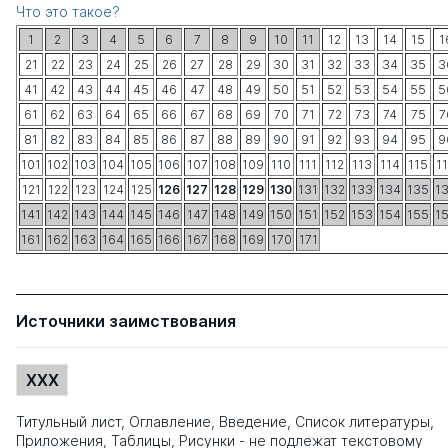
Что это такое?
1
2
3
4
5
6
7
8
9
10
11
12
13
14
15
1
21
22
23
24
25
26
27
28
29
30
31
32
33
34
35
3
41
42
43
44
45
46
47
48
49
50
51
52
53
54
55
5
61
62
63
64
65
66
67
68
69
70
71
72
73
74
75
7
81
82
83
84
85
86
87
88
89
90
91
92
93
94
95
9
101
102
103
104
105
106
107
108
109
110
111
112
113
114
115
1
121
122
123
124
125
126
127
128
129
130
131
132
133
134
135
1
141
142
143
144
145
146
147
148
149
150
151
152
153
154
155
1
161
162
163
164
165
166
167
168
169
170
171
Источники заимствования
XXX
Титульный лист, Оглавление, Введение, Список литературы,
Приложения, Таблицы, Рисунки - не подлежат текстовому