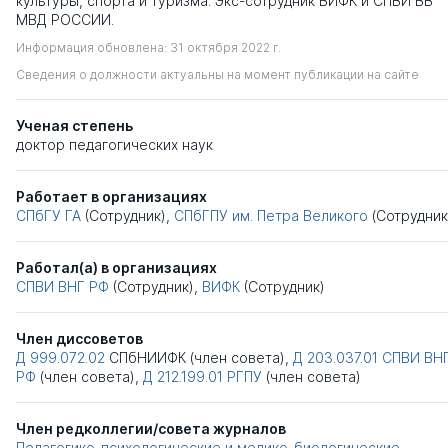
культуры, спорта и туризма. Экс-сотрудник ВИФК и СПВИ ВВ
МВД РОССИИ.
Информация обновлена: 31 октября 2022 г.
Сведения о должности актуальны на момент публикации на сайте
Ученая степень
доктор педагогических наук
Работает в организациях
СПбГУ ГА
(Сотрудник),
СПбГПУ им. Петра Великого
(Сотрудник
Работал(а) в организациях
СПВИ ВНГ РФ
(Сотрудник),
ВИФК
(Сотрудник)
Член диссоветов
Д 999.072.02
СПбНИИФК
(член совета),
Д 203.037.01
СПВИ ВН
РФ
(член совета),
Д 212.199.01
РГПУ
(член совета)
Член редколлегии/совета журналов
Педагогико-психологические и медико-биологические