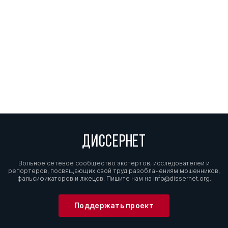
ДИССЕРНЕТ
Вольное сетевое сообщество экспертов, исследователей и
репортеров, посвящающих свой труд разоблачениям мошенников,
фальсификаторов и лжецов. Пишите нам на
info@dissernet.org.
Поддержать проект