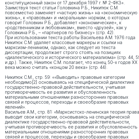
конституционный закон от 17 декабря 1997 г. № 2-ФКЗ».
Заимствуя текст статьи Головкина Р.Б., Никитюк С.М.
повсеместно заменяет «частную жизнь» на «экономическую
жизнь», к «правовым» и «моральным» нормам, о которых
говорит Головкин Р.Б., добавляет «экономические», к
«родственникам и любовникам», вместо «друзей», как у
Головкина Р.Б., – «партнеров по бизнесу» (стр. 42).
При использовании текста работы Васильева А.М. 1976 года
Никитюк С.М. удаляет классовые маркеры и ссылки на
марксизм-ленинизм, однако, как следует из текста
диссертации, продолжает строго стоять на позициях
«диалектического и исторического материализма» (стр. 44, 5
и др.). Также, Никитюк С.М. полагает, что конец 50-х годов ХХ
века можно считать «концом 20 века» (стр. 44).
Никитюк С.М., стр. 59: ««Выводить» правовые категории
необходимо[2] основываясь на специфической диалектике
государственно-правовой действительности, учитывая
противоречивость ее развития и обусловленность
материальными отношениями разносторонних правовых
связей и процессов, переходы и своеобразие правовых
явлений».
Васильев А.М., стр. 81: «Марксистско-ленинская теория прав
выводит свои категории, основываясь на специфической
диалектике государственно-правовой действительности,
учитывая противоречивость ее развития и обусловленность
материальными отношениями разносторонних правовых
связей и процессов, переходы и своеобразие правовых