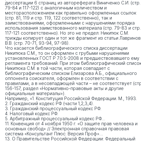
диссертации 6 страниц из автореферата Виниченко С.И. (стр.
79-84 и 117-122) с аналогичным количеством и
месторасположением как правильно оформленных ссылок
(стр. 81, 119 и стр. 119, 122 соответственно), так и
заимствованиями, оформленными с нарушениями порядка
использования заимствованного материала (стр. 79-83 и стр.
117-121 соответственно). Но это не предел: Никитюк С.М.
трижды копирует один и тот же фрагмент из статьи Лавринов
В.В. (стр. 70-71, 93-94, 97-98).
Что касается библиографического списка диссертации
Никитюка С.М., то он оформлен с грубыми нарушениями
установленных ГОСТ Р 7.0.5-2008 и предшествовавшего ему
регламента требований. При этом библиографический списо
Никитюка С.М. в той части, которая совпадает с
библиографическим списком Елизарова А.Б., официального
оппонента соискателя, оформлен в соответствии с
правилами, а в несовпадающей части – не соответствует (стр
156-157, раздел «Нормативно-правовые акты и другие
официальные материалы»).
Например, «1. Конституция Российской Федерации. М., 1993.
2. Гражданский кодекс РФ (части 1,2,3,4).
3. Гражданский процессуальный кодекс РФ.
4. Налоговый кодекс РФ.
5. Арбитражный процессуальный кодекс РФ…
11. Конвенция от 4 ноября 1950 г. «О защите прав человека и
основных свобод» // Электронная справочная правовая
система «Консультант Плюс: Версия Проф»…
13. О Правительстве Российской Федерации: Федеральный