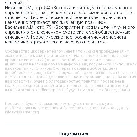
явлений».
Никитюк С.М., стр. 54: «Восприятие и ход мышления ученого
определяются, в конечном счете, системой общественных
отношений. Теоретические построения ученого-юриста
неизменно отражают его жизненную позицию».
Васильев А.М., стр. 75: «Восприятие и ход мышления ученого
определяются в конечном счете системой общественных
отношений. Теоретические построения ученого-юриста
неизменно отражают его классовую позицию».
Сообщество Диссернет напоминает, что никакая проведенная им
экспертиза не может считаться окончательной. Экспертиза носит
предположительный (вероятностный) характер и основана на
имеющемся в наличии объеме информации, полученной исключитель
из открытых источников. Эксперты готовы в любой момент
возобновить исследования в случае обнаружения вновь открывшихс
обстоятельств. Любая дополнительная информация, могущая повлия
на экспертизу, будет с благодарностью принята и проверена в
кратчайшие сроки, а результаты такой дополнительной проверки
(мнения экспертов Диссернета) будут немедленно обнародованы.
Просим любую информацию, имеющую отношение к уже
опубликованным экспертизам Диссернета, направлять по адресу
info@dissernet.org
Поделиться