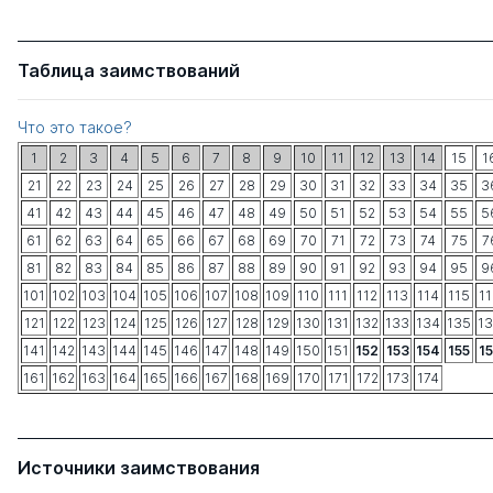
Таблица заимствований
Что это такое?
1
2
3
4
5
6
7
8
9
10
11
12
13
14
15
1
21
22
23
24
25
26
27
28
29
30
31
32
33
34
35
3
41
42
43
44
45
46
47
48
49
50
51
52
53
54
55
5
61
62
63
64
65
66
67
68
69
70
71
72
73
74
75
7
81
82
83
84
85
86
87
88
89
90
91
92
93
94
95
9
101
102
103
104
105
106
107
108
109
110
111
112
113
114
115
1
121
122
123
124
125
126
127
128
129
130
131
132
133
134
135
1
141
142
143
144
145
146
147
148
149
150
151
152
153
154
155
1
161
162
163
164
165
166
167
168
169
170
171
172
173
174
Источники заимствования