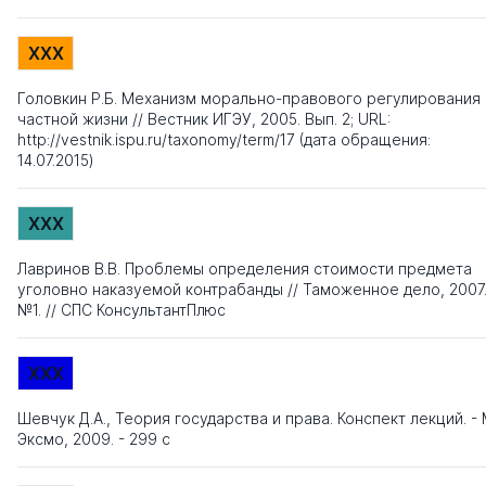
XXX
Головкин Р.Б. Механизм морально-правового регулирования
частной жизни // Вестник ИГЭУ, 2005. Вып. 2; URL:
http://vestnik.ispu.ru/taxonomy/term/17 (дата обращения:
14.07.2015)
XXX
Лавринов В.В. Проблемы определения стоимости предмета
уголовно наказуемой контрабанды // Таможенное дело, 2007
№1. // СПС КонсультантПлюс
XXX
Шевчук Д.А., Теория государства и права. Конспект лекций. - М
Эксмо, 2009. - 299 с