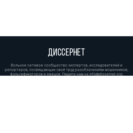
ДИССЕРНЕТ
Вольное сетевое сообщество экспертов, исследователей и
репортеров, посвящающих свой труд разоблачениям мошенников,
фальсификаторов и лжецов. Пишите нам на
info@dissernet.org.
Поддержать проект
МЫ В СОЦСЕТЯХ