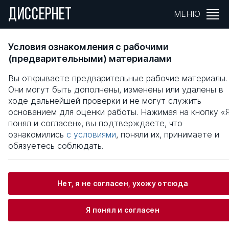
ДИССЕРНЕТ
МЕНЮ
ОСОБЕННОСТИ РЕГИОНАЛЬНОЙ
Условия ознакомления с рабочими
СОЦИАЛЬНОЙ ПОЛИТИКИ В УСЛОВИЯХ
(предварительными) материалами
СИСТЕМНОЙ ТРАНСФОРМАЦИИ
Вы открываете предварительные рабочие материалы.
ОБЩЕСТВЕННЫХ ОТНОШЕНИЙ
Они могут быть дополнены, изменены или удалены в
ходе дальнейшей проверки и не могут служить
Общая информация
основанием для оценки работы. Нажимая на кнопку «
понял и согласен», вы подтверждаете, что
ознакомились
с условиями
, поняли их, принимаете и
Патрушев Александр Вячеславович
обязуетесь соблюдать.
Нет, я не согласен, ухожу отсюда
Информация о защите
Я понял и согласен
Научный консультант / Научный руководитель
Торлопов Владимир Александрович