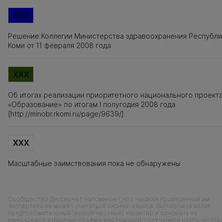
XXX
Решение Коллегии Министерства здравоохранения Республи
Коми от 11 февраля 2008 года
XXX
Об итогах реализации приоритетного национального проект
«Образование» по итогам I полугодия 2008 года
[http://minobr.rkomi.ru/page/9639/]
XXX
Масштабные заимствования пока не обнаружены
Сообщество Диссернет напоминает, что никакая проведенная им
экспертиза не может считаться окончательной. Экспертиза носит
предположительный (вероятностный) характер и основана на
имеющемся в наличии объеме информации, полученной исключитель