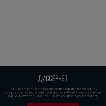
ДИССЕРНЕТ
Вольное сетевое сообщество экспертов, исследователей и
репортеров, посвящающих свой труд разоблачениям мошенников,
фальсификаторов и лжецов. Пишите нам на
info@dissernet.org.