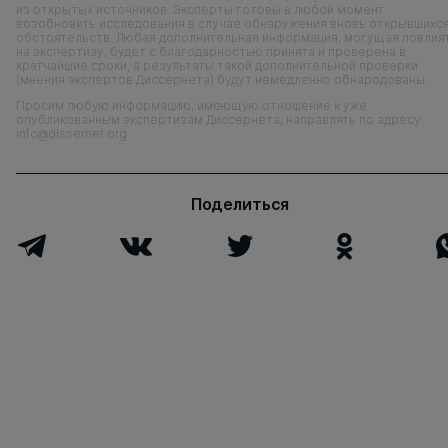
из открытых источников. Эксперты готовы в любой момент
возобновить исследования в случае обнаружения вновь открывшихс
обстоятельств. Любая дополнительная информация, могущая повлия
на экспертизу, будет с благодарностью принята и проверена в
кратчайшие сроки, а результаты такой дополнительной проверки
(мнения экспертов Диссернета) будут немедленно обнародованы.
Просим любую информацию, имеющую отношение к уже
опубликованным экспертизам Диссернета, направлять по адресу
info@dissernet.org
Поделиться