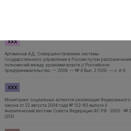
XXX
Ахмадеев, Айрат Салихович; Генезис социального государст
в постсоветской России: опыт региональной практики
(Диссертация 2004)
XXX
Артамонов А.Д.; Совершенствование системы
государственного управления в России путем разграничени
полномочий между уровнями власти // Российское
предпринимательство. — 2008. — № 4 Вып. 2 (109). — c. 4-9
XXX
Мониторинг социальных аспектов реализации Федерального
закона от 22 августа 2004 года № 122-ФЗ выпуск I/
Аналитический вестник Совета Федерации ФС РФ. -2005. -№ 
(255)