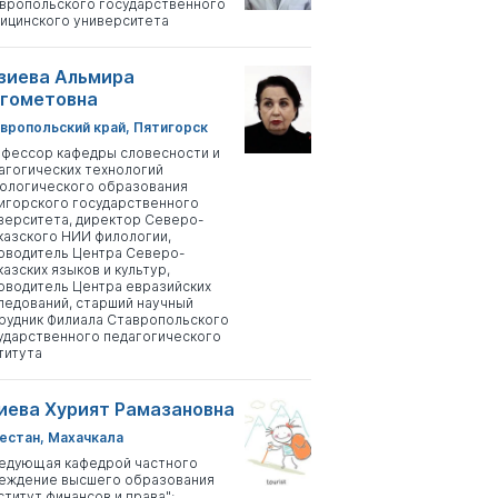
вропольского государственного
ицинского университета
зиева Альмира
гометовна
вропольский край, Пятигорск
фессор кафедры словесности и
агогических технологий
ологического образования
игорского государственного
верситета, директор Северо-
казского НИИ филологии,
оводитель Центра Северо-
казских языков и культур,
оводитель Центра евразийских
ледований, старший научный
рудник Филиала Ставропольского
ударственного педагогического
титута
иева Хурият Рамазановна
естан, Махачкала
едующая кафедрой частного
еждение высшего образования
ститут финансов и права";