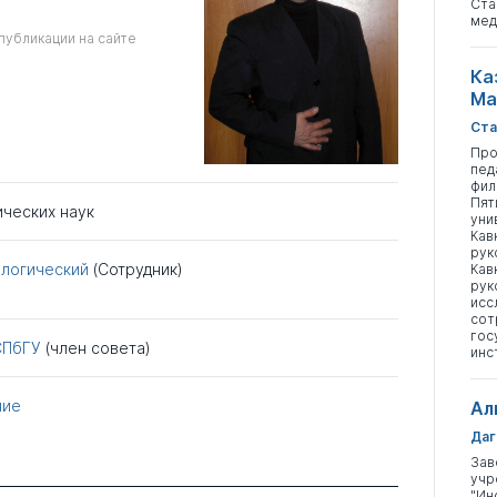
Ста
мед
публикации на сайте
Ка
Ма
Ста
Про
пед
фил
Пят
ических наук
уни
Кав
рук
логический
(Сотрудник)
Кав
рук
исс
сот
гос
СПбГУ
(член совета)
инс
ние
Ал
Даг
Зав
учр
"Ин