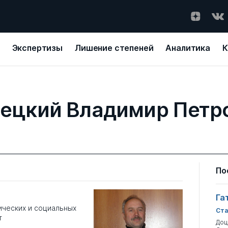
Экспертизы
Лишение степеней
Аналитика
К
ецкий Владимир Петр
По
Га
ческих и социальных
Ста
т
Доц