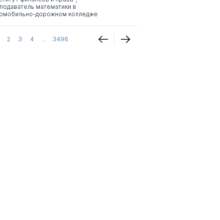
подаватель математики в
омобильно-дорожном колледже
2
3
4
...
3496