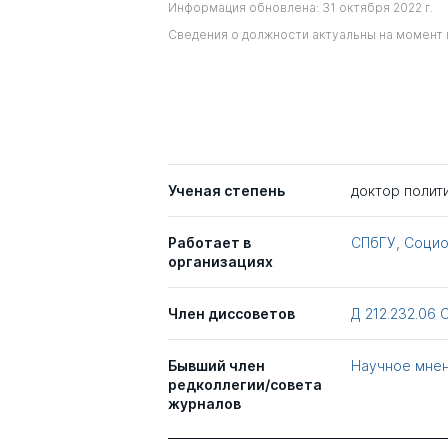
Информация обновлена: 31 октября 2022 г.
Сведения о должности актуальны на момент 
Ученая степень
доктор полит
Работает в
СПбГУ, Социо
организациях
Член диссоветов
Д 212.232.06
Бывший член
Научное мне
редколлегии/совета
журналов