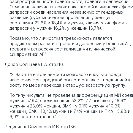
распространенности тревожности, тревоги и депрессии.
Отмечено наличие высоких показателей клинических фор
депрессии среди населения независимо от гендерных
различий (субклинические проявления у женщин
составляют 22,6% и 18,4% у мужчин, клинические формы
депрессии у мужчин 16,2%, у женщин 13,7%).
Показано, что личностная тревожность является
предиктором развития тревоги и депрессии у больных АГ, 
тревога и депрессия составляющими клинической
синдроматики АГ.”
Донор Солнцева Г.А. стр.116.
“2. Частота встречаемости мозгового инсульта среди
населения Новгородской области обладает тенденцией к
росту по мере перехода в старшую возрастную группу.
По типу инсульта: не проведена дифференциация МИ сред
мужчин 57,9%, среди женщин 53,2%. ИИ выявлен у 16,9%
мужчин и 23,0% женщин, ВМК - у 9,1% мужчин и 10,3%
женщин, САК - 10,4% мужчин и 7,4% женщин и ТИА - 5,8% и
6,0% соответственно.”
Реципиент Самсонова И.В. стр.136.