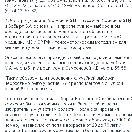
заимствовала у донора Смирновой Н.В. (стр. 6, 14-29, 39-46
49, 121-122), а на стр.34-40, 42--51 - у донора Солнцевой Г.А.
(стр.4-13, 57-62).
Работы реципиента Самсоновой И.В., доноров Смирновой Н;В
и Бобыря Б.А. основаны на проспективном выборочном
обследовании населения Новгородской области по
стандартной анкете-опроснику ГНИЦ профилактиче­ской
медицины М3 и СР РФ и психометрическим методикам для
выявления уровня психического здоровья.
Описана технология проведения выборки одними и теми же
словами, и численные данные совпадают у донора Бобыря
М.А. на стр.51 и у реципиента Самсоновой И.В. на стр.55-56:
“Таким образом, для проведения случайной выборки
необходимо было участие 1782 респондентов с ошибкой,
равной 62 респондента.
Технология проведения выборки. В областной избирательно
комиссии были получены списки избирателей по всем
избирательным участкам области. После сканирования
списков получена единая база избирателей. В компьютерном
варианте с использованием фильтров отобран каждый 100-й
номер, независимо от пола в возрасте от 20 до 70 лет и
старше. По каждому номеру выходила бригада интервьюеро