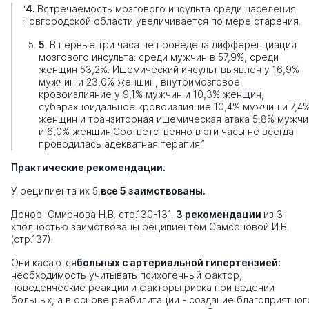
“
4.
Встречаемость мозгового инсульта среди населения
Новгородской области увеличивается по мере старения.
5
. В первые три часа не проведена дифференциация
мозгового инсульта: среди мужчин в 57,9%, среди
женщин 53,2%. Ишемический инсульт выявлен у 16,9%
мужчин и 23,0% женшин, внутримозговое
кровоизлияние у 9,1% мужчин и 10,3% женщин,
субарахноидальное кровоизлияние 10,4% мужчин и 7,4
женщин и транзиторная ишемическая атака 5,8% мужчи
и 6,0% женщин.
Соответственно в эти часы не всегда
проводилась адекватная терапия.”
Практические рекомендации.
У реципиента их 5,
все 5 заимствованы.
Донор Смирнова Н.В. стр.130-131.
3 рекомендации
из 3-
х
полностью заимствованы реципиентом Самсоновой И.В.
(стр.137).
Они касаются
больных с артериальной гипертензией:
необходимость учитывать психогенный фактор,
поведенческие реакции и факторы риска при ведении
больных, а в основе реабилитации - создание благоприятног