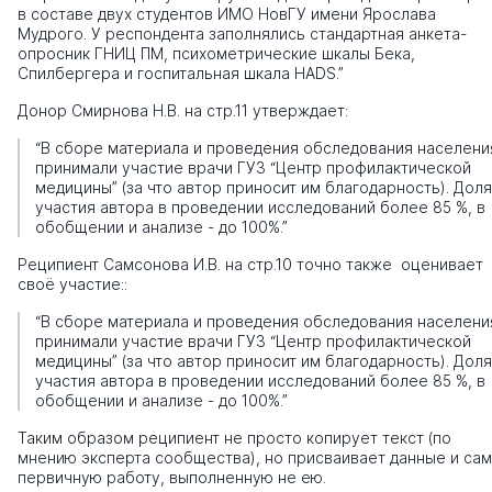
в составе двух студентов ИМО НовГУ имени Ярослава
Мудрого. У респондента заполнялись стандартная анкета-
опросник ГНИЦ ПМ, психометрические шкалы Бека,
Спилбергера и госпитальная шкала HADS.”
Донор Смирнова Н.В. на стр.11 утверждает:
“В сборе материала и проведения обследования населени
принимали участие врачи ГУЗ “Центр профилактической
медицины” (за что автор приносит им благодарность). Доля
участия автора в проведении исследований более 85 %, в
обобщении и анализе - до 100%.”
Реципиент Самсонова И.В. на стр.10 точно также оценивает
своё участие::
“В сборе материала и проведения обследования населени
принимали участие врачи ГУЗ “Центр профилактической
медицины” (за что автор приносит им благодарность). Доля
участия автора в проведении исследований более 85 %, в
обобщении и анализе - до 100%.”
Таким образом реципиент не просто копирует текст (по
мнению эксперта сообщества), но присваивает данные и са
первичную работу, выполненную не ею.