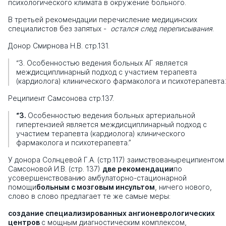
психологического климата в окружение больного.
В третьей рекомендации перечисление медицинских
специалистов без запятых -
остался след переписывания
.
Донор Смирнова Н.В. стр.131.
“3. Особенностью ведения больных АГ является
междисциплинарный подход с участием терапевта
(кардиолога) клинического фармаколога и психотерапевта.
Реципиент Самсонова стр.137.
“3.
Особенностью ведения больных артериальной
гипертензией является междисциплинарный подход с
участием терапевта (кардиолога) клинического
фармаколога и психотерапевта.”
У донора Солнцевой Г.А. (стр.117) заимствованы
реципиентом
Самсоновой И.В. (стр. 137)
две рекомендации
по
усовершенствованию
амбулаторно-стационарной
помощи
больным с мозговым инсультом
, ничего нового,
слово в слово предлагает те же самые меры:
создание специализированных ангионеврологических
центров
с мощным диагностическим комплексом,