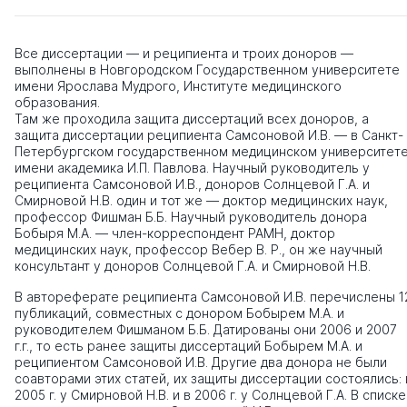
Все диссертации — и реципиента и троих доноров —
выполнены в Новгородском Государственном университете
имени Ярослава Мудрого, Институте медицинского
образования.
Там же проходила защита диссертаций всех доноров, а
защита диссертации реципиента Самсоновой И.В. — в Санкт-
Петербургском государственном медицинском университет
имени академика И.П. Павлова. Научный руководитель у
реципиента Самсоновой И.В., доноров Солнцевой Г.А. и
Смирновой Н.В. один и тот же — доктор медицинских наук,
профессор Фишман Б.Б. Научный руководитель донора
Бобыря М.А. — член-корреспондент РАМН, доктор
медицинских наук, профессор Вебер В. Р., он же научный
консультант у доноров Солнцевой Г.А. и Смирновой Н.В.
В автореферате реципиента Самсоновой И.В. перечислены 1
публикаций, совместных с донором Бобырем М.А. и
руководителем Фишманом Б.Б. Датированы они 2006 и 2007
г.г., то есть ранее защиты диссертаций Бобырем М.А. и
реципиентом Самсоновой И.В. Другие два донора не были
соавторами этих статей, их защиты диссертации состоялись: 
2005 г. у Смирновой Н.В. и в 2006 г. у Солнцевой Г.А. В списке