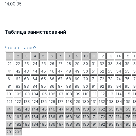
14.00.05
Таблица заимствований
Что это такое?
1
2
3
4
5
6
7
8
9
10
11
12
13
14
15
1
21
22
23
24
25
26
27
28
29
30
31
32
33
34
35
3
41
42
43
44
45
46
47
48
49
50
51
52
53
54
55
5
61
62
63
64
65
66
67
68
69
70
71
72
73
74
75
7
81
82
83
84
85
86
87
88
89
90
91
92
93
94
95
9
101
102
103
104
105
106
107
108
109
110
111
112
113
114
115
1
121
122
123
124
125
126
127
128
129
130
131
132
133
134
135
1
141
142
143
144
145
146
147
148
149
150
151
152
153
154
155
1
161
162
163
164
165
166
167
168
169
170
171
172
173
174
175
1
181
182
183
184
185
186
187
188
189
190
191
192
193
194
195
1
201
202