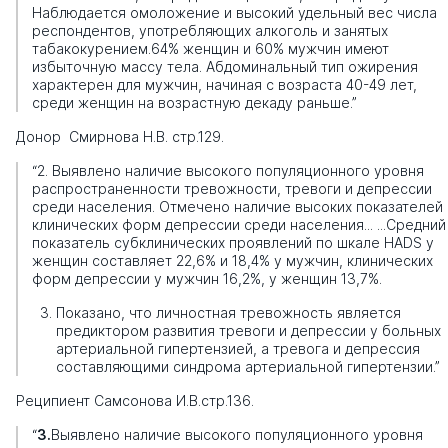
Наблюдается омоложение и высокий удельный вес числа
респондентов, употребляющих алкоголь и занятых
табакокурением.
64% женщин и 60% мужчин имеют
избыточную массу тела. Абдоминальный тип ожирения
характерен для мужчин, начиная с возраста 40-49 лет,
среди женщин на возрастную декаду раньше.”
Донор Смирнова Н.В. стр.129.
“2. Выявлено наличие высокого популяционного уровня
распространенности тревожности, тревоги и депрессии
среди населения. Отмечено наличие высоких показателей
клинических форм депрессии среди населения... ...Средний
показатель субклинических проявлений по шкале НADS у
женщин составляет 22,6% и 18,4% у мужчин, клинических
форм депрессии у мужчин 16,2%, у женщин 13,7%.
Показано, что личностная тревожность является
предиктором развития тревоги и депрессии у больных
артериальной гипертензией, а тревога и депрессия
составляющими синдрома артериальной гипертензии.”
Реципиент Самсонова И.В.стр.136.
“
3.
Выявлено наличие высокого популяционного уровня