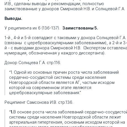
И.В., сделаны выводы и рекомендации, полностью
заимствованные у доноров Смирновой Н.В. и Солнцевой Г.А.
Выводы.
У реципиента их 6 (136-137).
Заимствованы 5.
1-й , 4-й и 5-й совпадают с таковыми у донора Солнцевой Г.А.
(связаны с цереброваскулярными заболеваниями), а 2-й и 3
й - с выводами донора Смирновой Н.В. (Экспертом оставлен
нумерация, обозначенная у каждого диссертанта).
Донор Солнцева Г.А. стр.116.
“1. Одной из основных причин роста числа заболеваний
сердечно-сосудистой системы среди населения
Новгородской области является АГ, частым исходом
которой на современном этапе являются
цереброваскулярные заболевания.”
Реципиент Самсонова И.В. стр.136.
“
1.
В основе роста числа заболеваний сердечно-сосудисто
системы среди населения Новгородской области лежит
артериальная гипертензия, основным исходом которой на