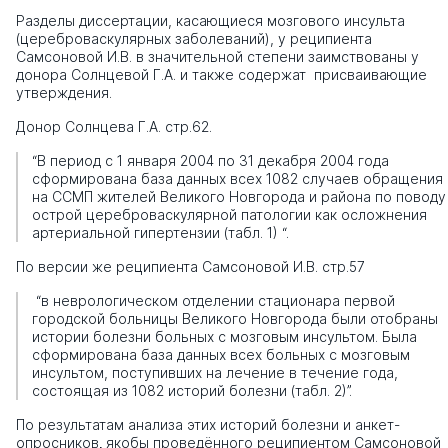
Разделы диссертации, касающиеся мозгового инсульта
(цереброваскулярных заболеваний), у реципиента
Самсоновой И.В. в значительной степени заимствованы у
донора Солнцевой Г.А. и также содержат присваивающие
утверждения.
Донор Солнцева Г.А. стр.62.
“В период с 1 января 2004 по 31 декабря 2004 года
сформирована база данных всех 1082 случаев обращения
на ССМП жителей Великого Новгорода и района по поводу
острой цереброваскулярной патологии как осложнения
артериальной гипертензии (табл. 1) “.
По версии же реципиента Самсоновой И.В. стр.57
“в неврологическом отделении стационара первой
городской больницы Великого Новгорода бы­ли отобраны
истории болезни больных с мозговым инсультом. Была
сфор­мирована база данных всех больных с мозговым
инсультом, поступивших на лечение в течение года,
состоящая из 1082 историй болезни (табл. 2)”.
По результатам анализа этих историй болезни и анкет-
опросников
,
якобы проведённого реципиентом Самсоновой