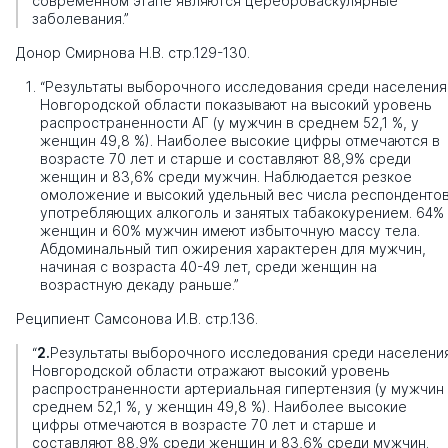
современном этапе являются цереброваскулярные
заболевания.”
Донор Смирнова Н.В. стр.129-130.
“Результаты выборочного исследования среди населения
Новгородской области показывают на высокий уровень
распространенности АГ (у мужчин в среднем 52,1 %, у
женщин 49,8 %). Наиболее высокие цифры отмечаются в
возрасте 70 лет и старше и составляют 88,9% среди
женщин и 83,6% среди мужчин. Наблюдается резкое
омоложение и высокий удельный вес числа респондентов
употребляющих алкоголь и занятых табакокурением. 64%
женщин и 60% мужчин имеют избыточную массу тела.
Абдоминальный тип ожирения характерен для мужчин,
начиная с возраста 40-49 лет, среди женщин на
возрастную декаду раньше.”
Реципиент Самсонова И.В. стр.136.
“
2.
Результаты выборочного исследования среди населени
Новгородской области отражают высокий уровень
распространенности артериальная гипертензия (у мужчин
среднем 52,1 %, у женщин 49,8 %). Наиболее высокие
цифры отмечаются в возрасте 70 лет и старше и
составляют 88,9% среди женщин и 83,6% среди мужчин.