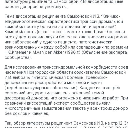
литературы реципиента Самсоновой И.В. диссертационные
работы доноров не упомянуты.
Тема диссертации реципиента Самсоновой И.В. “Клинико-
эпидемиологическая характеристика транссиндромальной
коморбидности у больных артериальной гипертензией”.
Коморби́дность (с лат. - «со» - вместе + «morbus» - болезнь)
это: существование двух и более патологических синдромов
или заболеваний у одного пациента, патогенетически
взаимосвязанных между собой или совпадающих по времени
H.C.Kraemer и M.van den Akker (1996 г.) (Объяснение эксперта
сообщества).
Для исследования транссиндромальной коморбидности сред
населения Новгородской области соискателем Самсоновой
И.В. выбраны гипертоническая болезнь, тревожно-
депрессивные расстройства и мозговой инсульт
(цереброваскулярные заболевания). Каждое из этих трёх
состояний нездоровья заявлены основной темой
диссертаций доноров, что отражено в названии их работ. При
сравнении диссертаций эксперт сообщества выявил
многостраничные заимствования текста у всех троих донор
без ссылок и кавычек.
Так, обзор литературы реципиент Самсонова И.В. на стр.12-3