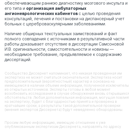
обеспечивающим раннюю диагностику мозгового инсульта и
его типа и
организация амбулаторных
ангионеврологических кабинетов
с целью проведения
консультаций, лечения и постановки на диспансерный учет
больных с цереброваскулярными заболеваниями.
Наличие обширных текстуальных заимствований и факт
полного совпадения с источниками в результативной части
работы доказывает отсутствие в диссертации Самсоновой
И.В. оригинальности, самостоятельности и новизны —
необходимое требование, предъявляемое к содержанию
диссертаций.
Сообщество Диссернет напоминает, что никакая проведенная им
экспертиза не может считаться окончательной. Экспертиза носит
предположительный (вероятностный) характер и основана на
имеющемся в наличии объеме информации, полученной исключитель
из открытых источников. Эксперты готовы в любой момент
возобновить исследования в случае обнаружения вновь открывшихс
обстоятельств. Любая дополнительная информация, могущая повлия
на экспертизу, будет с благодарностью принята и проверена в
кратчайшие сроки, а результаты такой дополнительной проверки
(мнения экспертов Диссернета) будут немедленно обнародованы.
Просим любую информацию, имеющую отношение к уже
опубликованным экспертизам Диссернета, направлять по адресу