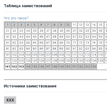
Таблица заимствований
Что это такое?
1
2
3
4
5
6
7
8
9
10
11
12
13
14
15
21
22
23
24
25
26
27
28
29
30
31
32
33
34
35
41
42
43
44
45
46
47
48
49
50
51
52
53
54
55
61
62
63
64
65
66
67
68
69
70
71
72
73
74
75
81
82
83
84
85
86
87
88
89
90
91
92
93
94
95
101
102
103
104
105
106
107
108
109
110
111
112
113
114
115
1
121
122
123
124
125
126
127
128
129
130
131
132
133
134
135
1
141
142
143
144
145
146
147
148
149
150
151
152
153
154
Источники заимствования
XXX