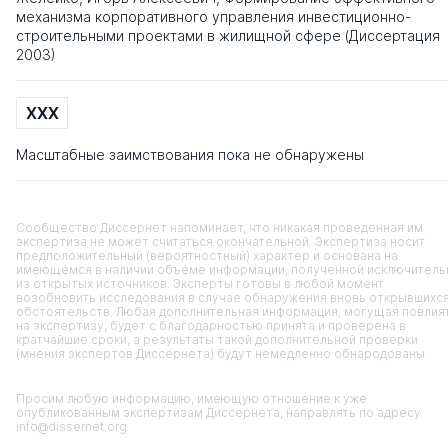
механизма корпоративного управления инвестиционно-
строительными проектами в жилищной сфере (Диссертация
2003)
XXX
Масштабные заимствования пока не обнаружены
Сообщество Диссернет напоминает, что никакая проведенная им
экспертиза не может считаться окончательной. Экспертиза носит
предположительный (вероятностный) характер и основана на
имеющемся в наличии объеме информации, полученной исключитель
из открытых источников. Эксперты готовы в любой момент
возобновить исследования в случае обнаружения вновь открывшихс
обстоятельств. Любая дополнительная информация, могущая повлия
на экспертизу, будет с благодарностью принята и проверена в
кратчайшие сроки, а результаты такой дополнительной проверки
(мнения экспертов Диссернета) будут немедленно обнародованы.
Просим любую информацию, имеющую отношение к уже
опубликованным экспертизам Диссернета, направлять по адресу
info@dissernet.org