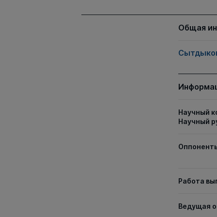
Общая и
Сытдыков
Информац
Научный к
Научный р
Оппонент
Работа вы
Ведущая о