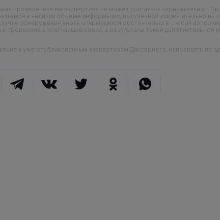
кая проведенная им экспертиза не может считаться окончательной. Э
еющемся в наличии объеме информации, полученной исключительно из о
случае обнаружения вновь открывшихся обстоятельств. Любая дополни
 и проверена в кратчайшие сроки, а результаты такой дополнительной 
ие к уже опубликованным экспертизам Диссернета, направлять по адр