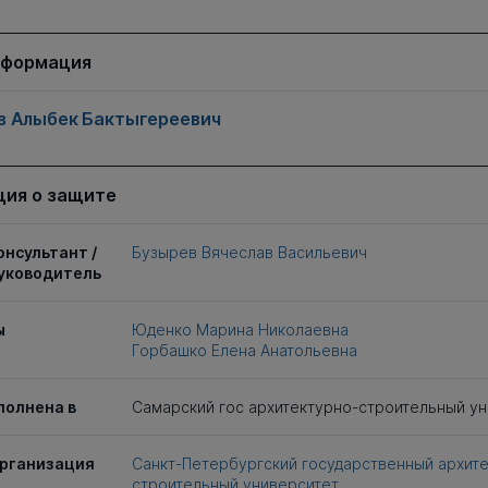
нформация
 Алыбек Бактыгереевич
ия о защите
онсультант /
Бузырев Вячеслав Васильевич
уководитель
ы
Юденко Марина Николаевна
Горбашко Елена Анатольевна
полнена в
Самарский гос архитектурно-строительный у
рганизация
Санкт-Петербургский государственный архит
строительный университет