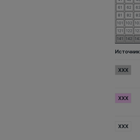
61
62
6
81
82
8
101
102
10
121
122
12
141
142
14
Источник
XXX
XXX
XXX