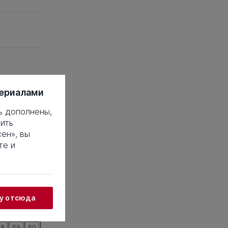
териалами
ь дополнены,
ить
ен», вы
те и
 это такое?
жу отсюда
18
19
20
38
39
40
58
59
60