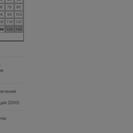
78
79
80
98
99
100
18
119
120
38
139
140
к
не
печения
и
ция 2000)
ены