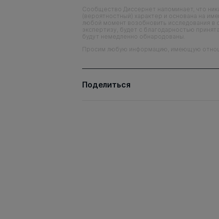
Сообщество Диссернет напоминает, что ника
(вероятностный) характер и основана на им
любой момент возобновить исследования в 
экспертизу, будет с благодарностью принята
будут немедленно обнародованы.
Просим любую информацию, имеющую отношен
Поделиться