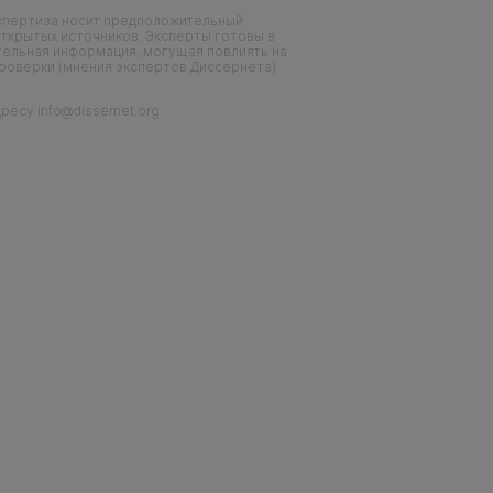
кспертиза носит предположительный
ткрытых источников. Эксперты готовы в
тельная информация, могущая повлиять на
проверки (мнения экспертов Диссернета)
есу info@dissernet.org