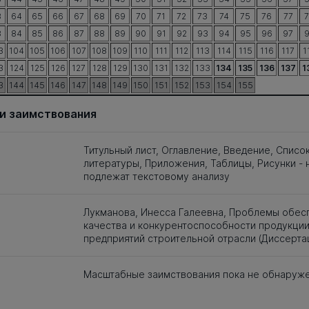
3
64
65
66
67
68
69
70
71
72
73
74
75
76
77
3
84
85
86
87
88
89
90
91
92
93
94
95
96
97
3
104
105
106
107
108
109
110
111
112
113
114
115
116
117
1
3
124
125
126
127
128
129
130
131
132
133
134
135
136
137
1
3
144
145
146
147
148
149
150
151
152
153
154
155
и заимствования
Титульный лист, Оглавление, Введение, Списо
литературы, Приложения, Таблицы, Рисунки - 
подлежат текстовому анализу
Лукманова, Инесса Галеевна, Проблемы обес
качества и конкурентоспособности продукци
предприятий строительной отрасли (Диссерта
Масштабные заимствования пока не обнаруж