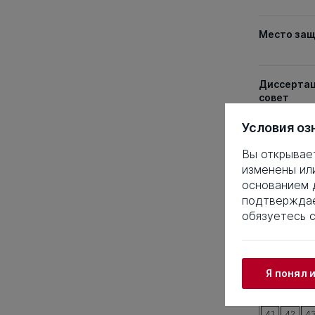
Место за
Диссерта
совет
Условия оз
Дата защ
Вы открывае
изменены ил
Ученая ст
основанием д
подтверждае
Специаль
обязуетесь 
Таблица 
Я понял 
1
2
3
21
22
2
41
42
4