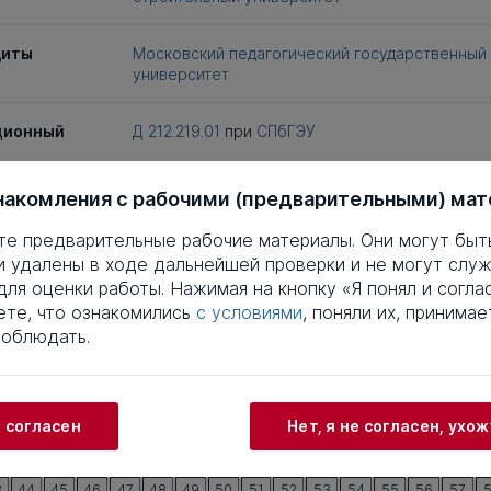
щиты
Московский педагогический государственный
университет
ционный
Д 212.219.01
при
СПбГЭУ
накомления с рабочими (предварительными) ма
иты
18 марта 2005
те предварительные рабочие материалы. Они могут быт
и удалены в ходе дальнейшей проверки и не могут служ
епень
Кандидат экономических наук
ля оценки работы. Нажимая на кнопку «Я понял и соглас
те, что ознакомились
с условиями
, поняли их, принимае
ность
08.00.05
соблюдать.
заимствований
Что
и согласен
Нет, я не согласен, ухо
4
5
6
7
8
9
10
11
12
13
14
15
16
17
3
24
25
26
27
28
29
30
31
32
33
34
35
36
37
3
44
45
46
47
48
49
50
51
52
53
54
55
56
57