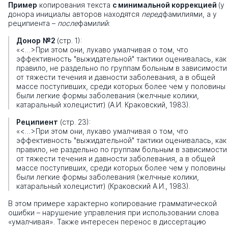
Пример
копирования текста
с минимальной коррекцией
(у
донора инициалы авторов находятся
перед
фамилиями, а у
реципиента –
после
фамилий:
Донор
№2
(стр. 1):
«<…>При этом они, лукаво умалчивая о том, что
эффективность "выжидательной" тактики оценивалась, как
правило, не раздельно по группам больным в зависимости
от тяжести течения и давности заболевания, а в общей
массе поступивших, среди которых более чем у половины
были легкие формы заболевания (желчные колики,
катаральный холецистит) (А.И. Краковский, 1983).
Реципиент
(стр. 23):
«<…>При этом они, лукаво умалчивая о том, что
эффективность "выжидательной" тактики оценивалась, как
правило, не раздельно по группам больным в зависимости
от тяжести течения и давности заболевания, а в общей
массе поступивших, среди которых более чем у половины
были легкие формы заболевания (желчные колики,
катаральный холецистит) (Краковский А.И., 1983).
В этом примере характерно копирование грамматической
ошибки – нарушение управления при использовании слова
«умалчивая». Также интересен перенос в диссертацию