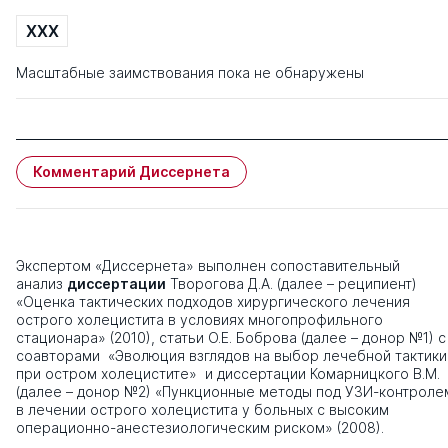
XXX
Масштабные заимствования пока не обнаружены
Комментарий Диссернета
Экспертом «Диссернета» выполнен сопоставительный
анализ
диссертации
Творогова Д.А. (далее – реципиент)
«Оценка тактических подходов хирургического лечения
острого холецистита в условиях многопрофильного
стационара» (2010), статьи О.Е. Боброва (далее – донор №1) с
соавторами «Эволюция взглядов на выбор лечебной тактики
при остром холецистите» и диссертации Комарницкого В.М.
(далее – донор №2) «Пункционные методы под УЗИ-контроле
в лечении острого холецистита у больных с высоким
операционно-анестезиологическим риском» (2008).