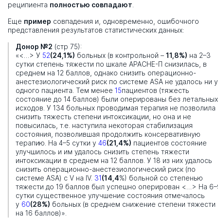
реципиента
полностью совпадают
.
Еще
пример
совпадения и, одновременно, ошибочного
представления результатов статистических данных:
Донор №2
(стр 75):
«<…> У
52
(24,1%)
больных (в контрольной –
11,8%)
на 2–3
сутки степень тяжести по шкале АРАСНЕ-П снизилась, в
среднем на 12 баллов, однако снизить операционно-
анестезиологический риск по системе ASA не удалось ни у
одного пациента. Тем менее
15
пациентов (тяжесть
состояние до 14 баллов) были оперированы без летальных
исходов. У 134 больных проводимая терапия не позволила
снизить тяжесть степени интоксикации, но она и не
повысилась, т.е. наступила некоторая стабилизация
состояния, позволившая продолжить консервативную
терапию. На 4–5 сутки у
46
(21,4%)
пациентов состояние
улучшилось и им удалось снизить степень тяжести
интоксикации в среднем на 12 баллов. У 18 из них удалось
снизить операционно-анестезиологический риск (по
системе ASA) с V на IV.
31
(14,4
%) больной со степенью
тяжести до 19 баллов был успешно оперирован <…> На 6–
сутки существенное улучшение состояния отмечалось
у
60
(28%)
больных (в среднем снижение степени тяжести
на 16 баллов)».