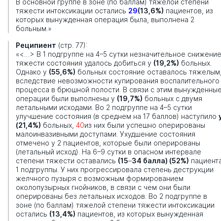
В основной группе в зоне (по баллам) тяжелой степени
тяжести интоксикации остались
29
(13,6%)
пациентов, из
которых вынужденная операция была, выполнена 2
больным.»
Реципиент
(стр. 77):
«<…> В 1 подгруппе на 4–5 сутки незначительное снижени
тяжести состояния удалось добиться у
(19,2%)
больных.
Однако у
(55,6%)
больных состояние оставалось тяжелым
вследствие невозможности купирования воспалительного
процесса в брюшной полости. В связи с этим вынужденны
операции были выполнены у
(19,7%)
больных с двумя
летальными исходами. Во 2 подгруппе на 4–5 сутки
улучшение состояния (в среднем на 17 баллов) наступило
(21,4%)
больных,
40
из них были успешно оперированы
малоинвазивными доступами. Ухудшение состояния
отмечено у 2 пациентов, которые были оперированы
(летальный исход). На 6–9 сутки в опасном интервале
степени тяжести оставались
(15
–
34 балла) (52%)
пациент
1 подгруппы. У них прогрессировала степень деструкции
желчного пузыря с возможным формированием
околопузырных гнойников, в связи с чем они были
оперированы без летальных исходов. Во 2 подгруппе в
зоне (по баллам) тяжелой степени тяжести интоксикации
остались
(13,4%)
пациентов, из которых вынужденная