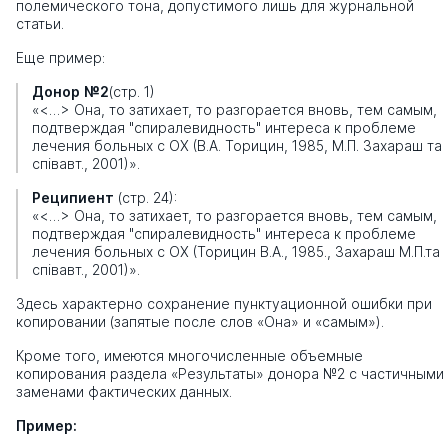
полемического тона, допустимого лишь для журнальной
статьи.
Еще пример:
Донор
№2
(стр. 1)
«<…> Она, то затихает, то разгорается вновь, тем самым,
подтверждая "спиралевидность" интереса к проблеме
лечения больных с ОХ (В.А. Торицин, 1985, М.П. Захараш та
співавт., 2001)».
Реципиент
(стр. 24):
«<…> Она, то затихает, то разгорается вновь, тем самым,
подтверждая "спиралевидность" интереса к проблеме
лечения больных с ОХ (Торицин В.А., 1985., Захараш М.П.та
співавт., 2001)».
Здесь характерно сохранение пунктуационной ошибки при
копировании (запятые после слов «Она» и «самым»).
Кроме того, имеются многочисленные объемные
копирования раздела «Результаты» донора №2 с частичными
заменами фактических данных.
Пример: