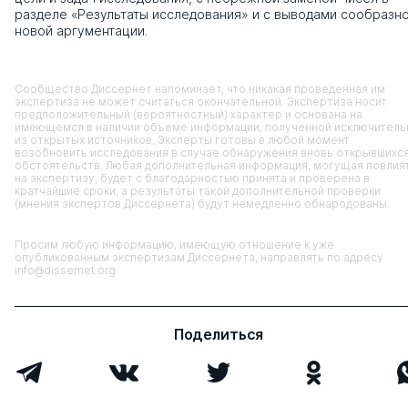
разделе «Результаты исследования» и с выводами сообразн
новой аргументации.
Сообщество Диссернет напоминает, что никакая проведенная им
экспертиза не может считаться окончательной. Экспертиза носит
предположительный (вероятностный) характер и основана на
имеющемся в наличии объеме информации, полученной исключитель
из открытых источников. Эксперты готовы в любой момент
возобновить исследования в случае обнаружения вновь открывшихс
обстоятельств. Любая дополнительная информация, могущая повлия
на экспертизу, будет с благодарностью принята и проверена в
кратчайшие сроки, а результаты такой дополнительной проверки
(мнения экспертов Диссернета) будут немедленно обнародованы.
Просим любую информацию, имеющую отношение к уже
опубликованным экспертизам Диссернета, направлять по адресу
info@dissernet.org
Поделиться