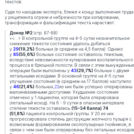
текстов.
Судя по находкам эксперта, ближе к концу выполнения труда
у реципиента огрехи и небрежности при копировании,
трансформации и фальсификации текста нарастают:
Донор
№2
(стр. 87-88):
«<…> В контрольной группе на 4–5 сутки незначительное
снижение тяжести состояния удалось добиться
у
29
(19,2%)
больных (в среднем на 4,5 балла). Однако
у
85
(55,6%)
больных состояние оставалось тяжелым,
вследствие невозможности купирования воспалительного
процесса в брюшной полости. В связи с этим вынужденны
операции были выполнены у
43
(29,7%)
больных с двумя
летальными исходами. В основной группе на 4–5 сутки
улучшение состояния (в среднем на 17 баллов) наступило
у
46
(21,4%)
больных,
22
из них были успешно оперированы
малоинвазивными доступами. Ухудшение состояния
отмечено у 1 пациентки, которая была оперирована
(летальный исход). На 6 - 9 сутки в опасном интервале
степени тяжести оставались
(15–34 балла)
74
(51,8%)
пациента контрольной группы. У 20 из них
прогрессировала степень деструкции желчного пузыря с
возможным формированием околопузырных гнойников, в
связи с чем они были оперированы без летальных исходов