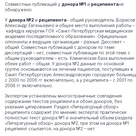
Совместных публикаций у
донора №1
и
реципиента
не
обнаружено.
У
донора №2
и
реципиента
– общий руководитель (Борисов
Александр Евгеньевич) и общее место выполнения работы –
кафедра хирургии ГОУ «Санкт-Петербургская медицинская
академия последипломного образования». Официальные
оппоненты и ведущие организации – разные. Диссовет –
общий. Совместных публикаций с донором по теме
диссертаций – нет, совместные публикации по этой теме с
общим руководителем – есть. Клиническая база выполнения
обеих работ – общая. У донора №2 данные по основной
группе основываются на лечении пациентов, поступивших в
Санкт-Петербургскую Александровскую городскую больниц
с 2000 по 2006 гг. включительно, а у реципиента – с 2001 по
2008 гг. включительно.
Экспертом установлены многостраничные совпадения
содержания текстов реципиента и обоих доноров, без
указания цитирования. Раздел «Литературный обзор»
реципиента содержит (по мнению эксперта) практически
полностью текст донора №1 и значительный объем раздела
«Литературный обзор» донора №2; при этом на донора №1
реципиент ссылается, на донора №2 – нет.