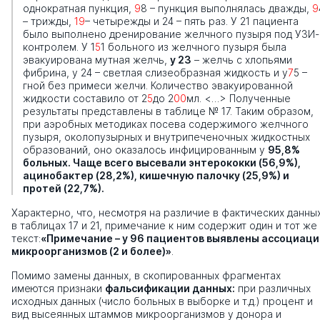
однократная пункция,
9
8 – пункция выполнялась дважды,
9
– трижды,
19
– четырежды и 24 – пять раз. У 21 пациента
было выполнено дренирование желчного пузыря под УЗИ-
контролем. У 1
5
1 больного из желчного пузыря была
эвакуирована мутная желчь,
у 23
– желчь с хлопьями
фибрина, у 24 – светлая слизеобразная жидкость и у
7
5 –
гной без примеси желчи. Количество эвакуированной
жидкости составило от 2
5
до 2
00
мл. <…> Полученные
результаты представлены в таблице № 17. Таким образом,
при аэробных методиках посева содержимого желчного
пузыря, околопузырных и внутрипеченочных жидкостных
образований, оно оказалось инфицированным у
95,8%
больных. Чаще всего высевали энтерококки (56,9%),
ацинобактер (28,2%), кишечную палочку (25,9%) и
протей (22,7%).
Характерно, что, несмотря на различие в фактических данны
в таблицах 17 и 21, примечание к ним содержит один и тот же
текст:
«Примечание – у 96 пациентов выявлены ассоциаци
микроорганизмов (2 и более)»
.
Помимо замены данных, в скопированных фрагментах
имеются признаки
фальсификации данных:
при различных
исходных данных (число больных в выборке и т.д.) процент и
вид высеянных штаммов микроорганизмов у донора и