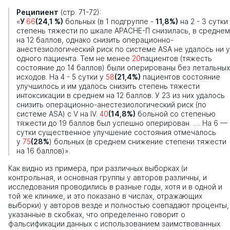
Реципиент
(стр. 71-72):
«
У
66
(24,1 %)
больных (в 1 подгруппе -
11,8%)
на 2 - 3 сутки
степень тяжести по шкале АРАСНЕ-П снизилась, в среднем
на 12 баллов, однако снизить операционно-
анестезиологический риск по системе ASA не удалось ни у
одного пациента. Тем не менее
20
пациентов (тяжесть
состояние до 14 баллов) были оперированы без летальных
исходов. На 4 - 5 сутки у
58
(21,4%)
пациентов состояние
улучшилось и им удалось снизить степень тяжести
интоксикации в среднем на 12 баллов. У 23 из них удалось
снизить операционно-анестезиологический риск (по
системе ASA) с V на IV.
40
(14,8%)
больной со степенью
тяжести до 19 баллов был успешно оперирован. …. На 6 —
сутки существенное улучшение состояния отмечалось
у
75
(28%
) больных (в среднем снижение степени тяжести
на 16 баллов)».
Как видно из примера, при различных выборках (и
контрольная, и основная группы у авторов различны, и
исследования проводились в разные годы, хотя и в одной и
той же клинике, и это показано в числах, отражающих
выборки) у авторов везде и полностью совпадают проценты,
указанные в скобках, что определенно говорит о
фальсификации данных с использованием заимствованных