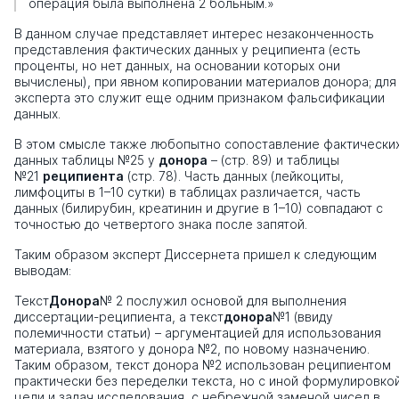
операция была выполнена 2 больным.»
В данном случае представляет интерес незаконченность
представления фактических данных у реципиента (есть
проценты, но нет данных, на основании которых они
вычислены), при явном копировании материалов донора; для
эксперта это служит еще одним признаком фальсификации
данных.
В этом смысле также любопытно сопоставление фактически
данных таблицы №25 у
донора
– (стр. 89) и таблицы
№21
реципиента
(стр. 78). Часть данных (лейкоциты,
лимфоциты в 1–10 сутки) в таблицах различается, часть
данных (билирубин, креатинин и другие в 1–10) совпадают с
точностью до четвертого знака после запятой.
Таким образом эксперт Диссернета пришел к следующим
выводам:
Текст
Донора
№ 2 послужил основой для выполнения
диссертации-реципиента, а текст
донора
№1 (ввиду
полемичности статьи) – аргументацией для использования
материала, взятого у донора №2, по новому назначению.
Таким образом, текст донора №2 использован реципиентом
практически без переделки текста, но с иной формулировко
цели и задач исследования, с небрежной заменой чисел в