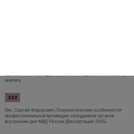
141
142
143
144
145
146
147
148
149
150
151
152
153
154
155
1
161
162
163
164
165
166
167
168
169
170
171
172
173
174
175
1
181
182
183
184
185
186
187
188
189
190
191
192
193
194
195
1
201
202
203
Источники заимствования
XXX
Титульный лист, Оглавление, Введение, Список литературы,
Приложения, Таблицы, Рисунки - не подлежат текстовому
анализу
XXX
Лях, Сергей Федорович; Психологические особенности
профессиональной мотивации сотрудников органов
внутренних дел МВД России (Диссертация 2005)