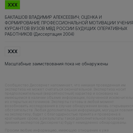
XXX
БАКЛАШОВ ВЛАДИМИР АЛЕКСЕЕВИЧ; ОЦЕНКА И
ФОРМИРОВАНИЕ ПРОФЕССИОНАЛЬНОЙ МОТИВАЦИИ УЧЕНИЯ
КУРСАНТОВ ВУЗОВ МВД РОССИИ БУДУЩИХ ОПЕРАТИВНЫХ
РАБОТНИКОВ (Диссертация 2004)
XXX
Масштабные заимствования пока не обнаружены
Сообщество Диссернет напоминает, что никакая проведенная им
экспертиза не может считаться окончательной. Экспертиза носит
предположительный (вероятностный) характер и основана на
имеющемся в наличии объеме информации, полученной исключитель
из открытых источников. Эксперты готовы в любой момент
возобновить исследования в случае обнаружения вновь открывшихс
обстоятельств. Любая дополнительная информация, могущая повлия
на экспертизу, будет с благодарностью принята и проверена в
кратчайшие сроки, а результаты такой дополнительной проверки
(мнения экспертов Диссернета) будут немедленно обнародованы.
Просим любую информацию, имеющую отношение к уже