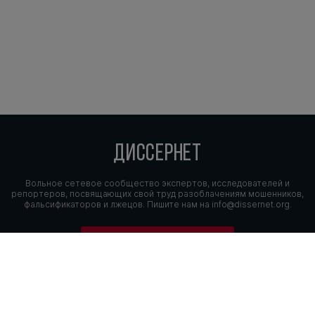
ДИССЕРНЕТ
Вольное сетевое сообщество экспертов, исследователей и
репортеров, посвящающих свой труд разоблачениям мошенников,
фальсификаторов и лжецов. Пишите нам на
info@dissernet.org.
Поддержать проект
МЫ В СОЦСЕТЯХ