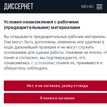
ДИССЕРНЕТ
МЕНЮ
ПСИХОЛОГИЧЕСКИЕ ОСОБЕННОСТИ
Условия ознакомления с рабочими
МОТИВАЦИИ УЧЕНИЯ КУРСАНТОВ ВУЗОВ
(предварительными) материалами
МВД РОССИИ
Вы открываете предварительные рабочие материалы.
Они могут быть дополнены, изменены или удалены в
Общая информация
ходе дальнейшей проверки и не могут служить
основанием для оценки работы. Нажимая на кнопку «
понял и согласен», вы подтверждаете, что
Волохов Дмитрий Алексеевич
ознакомились
с условиями
, поняли их, принимаете и
обязуетесь соблюдать.
Информация о защите
Нет, я не согласен, ухожу отсюда
Научный консультант / Научный руководитель
Я понял и согласен
Рыбников Виктор Юрьевич