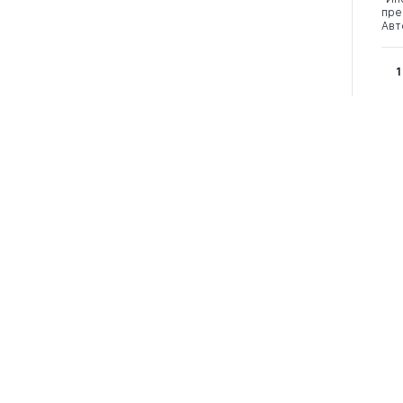
пре
Авт
1