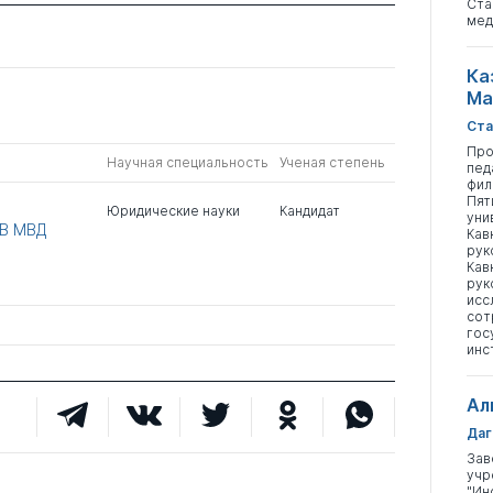
Ста
мед
Ка
Ма
Ста
Про
Научная специальность
Ученая степень
пед
фил
Пят
Юридические науки
Кандидат
уни
В МВД
Кав
рук
Кав
рук
исс
сот
гос
инс
Ал
Даг
Зав
учр
"Ин