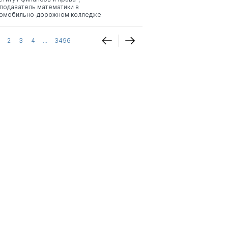
подаватель математики в
омобильно-дорожном колледже
2
3
4
...
3496