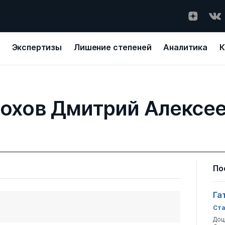
Экспертизы
Лишение степеней
Аналитика
К
охов Дмитрий Алексе
По
Га
Ста
Доц