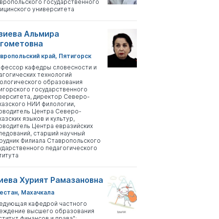
вропольского государственного
ицинского университета
зиева Альмира
гометовна
вропольский край, Пятигорск
фессор кафедры словесности и
агогических технологий
ологического образования
игорского государственного
верситета, директор Северо-
казского НИИ филологии,
оводитель Центра Северо-
казских языков и культур,
оводитель Центра евразийских
ледований, старший научный
рудник Филиала Ставропольского
ударственного педагогического
титута
иева Хурият Рамазановна
естан, Махачкала
едующая кафедрой частного
еждение высшего образования
ститут финансов и права";