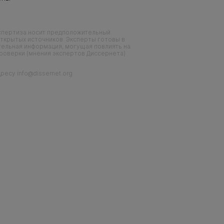
кспертиза носит предположительный
ткрытых источников. Эксперты готовы в
тельная информация, могущая повлиять на
проверки (мнения экспертов Диссернета)
есу info@dissernet.org