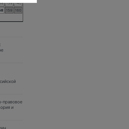
38
139
140
58
159
160
к
не
ссийской
о-правовое
ория и
ены