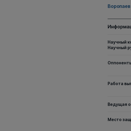
Воропаев
Информац
Научный к
Научный р
Оппонент
Работа вы
Ведущая о
Место за