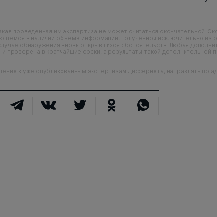
кая проведенная им экспертиза не может считаться окончательной. Э
еющемся в наличии объеме информации, полученной исключительно из о
случае обнаружения вновь открывшихся обстоятельств. Любая дополни
 и проверена в кратчайшие сроки, а результаты такой дополнительной 
ие к уже опубликованным экспертизам Диссернета, направлять по адр