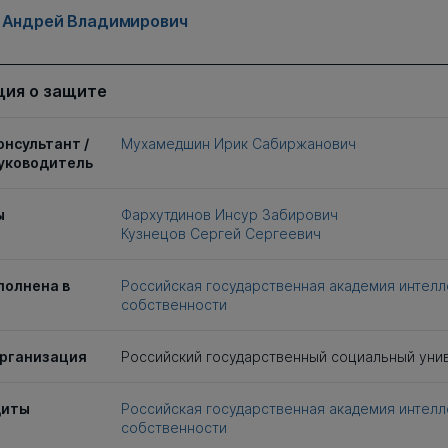
 Андрей Владимирович
ия о защите
онсультант /
Мухамедшин Ирик Сабиржанович
уководитель
ы
Фархутдинов Инсур Забирович
Кузнецов Сергей Сергеевич
полнена в
Российская государственная академия интелл
собственности
рганизация
Российский государственный социальный уни
щиты
Российская государственная академия интелл
собственности