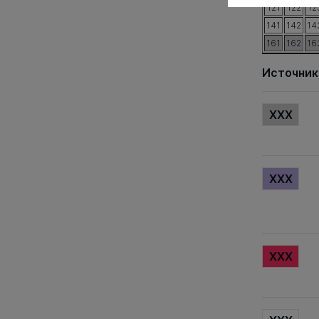
121
122
12
141
142
14
161
162
16
Источник
XXX
XXX
XXX