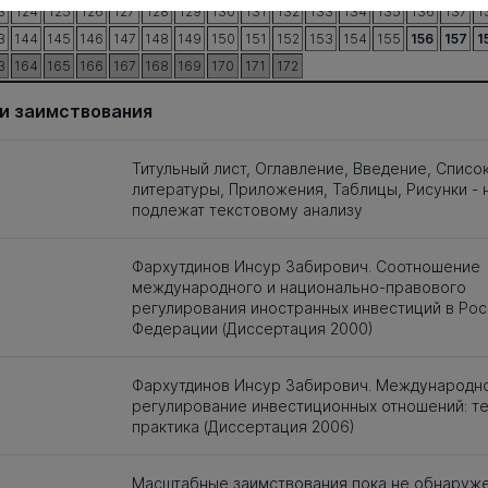
3
124
125
126
127
128
129
130
131
132
133
134
135
136
137
1
3
144
145
146
147
148
149
150
151
152
153
154
155
156
157
1
3
164
165
166
167
168
169
170
171
172
и заимствования
Титульный лист, Оглавление, Введение, Списо
литературы, Приложения, Таблицы, Рисунки - 
подлежат текстовому анализу
Фархутдинов Инсур Забирович. Соотношение
международного и национально-правового
регулирования иностранных инвестиций в Ро
Федерации (Диссертация 2000)
Фархутдинов Инсур Забирович. Международн
регулирование инвестиционных отношений: те
практика (Диссертация 2006)
Масштабные заимствования пока не обнаруж