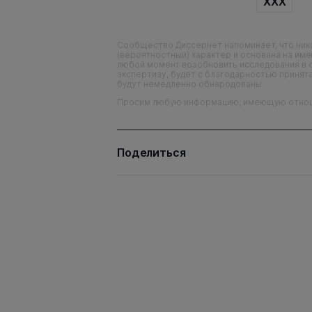
XXX
Сообщество Диссернет напоминает, что ника
(вероятностный) характер и основана на им
любой момент возобновить исследования в 
экспертизу, будет с благодарностью принята
будут немедленно обнародованы.
Просим любую информацию, имеющую отношен
Поделиться