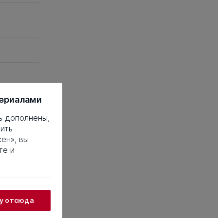
териалами
ь дополнены,
ить
 это такое?
ен», вы
те и
18
19
20
38
39
40
58
59
60
78
79
80
98
99
100
жу отсюда
18
119
120