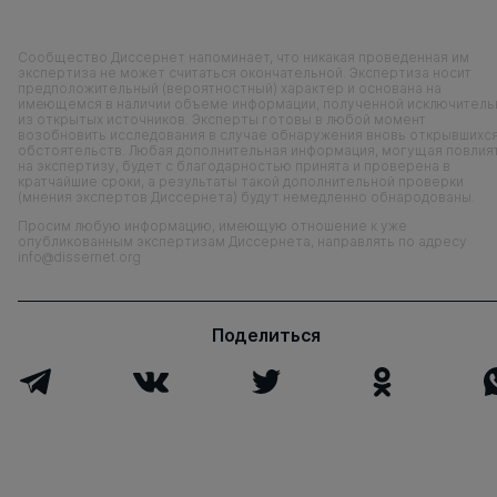
Сообщество Диссернет напоминает, что никакая проведенная им
экспертиза не может считаться окончательной. Экспертиза носит
предположительный (вероятностный) характер и основана на
имеющемся в наличии объеме информации, полученной исключитель
из открытых источников. Эксперты готовы в любой момент
возобновить исследования в случае обнаружения вновь открывшихс
обстоятельств. Любая дополнительная информация, могущая повлия
на экспертизу, будет с благодарностью принята и проверена в
кратчайшие сроки, а результаты такой дополнительной проверки
(мнения экспертов Диссернета) будут немедленно обнародованы.
Просим любую информацию, имеющую отношение к уже
опубликованным экспертизам Диссернета, направлять по адресу
info@dissernet.org
Поделиться