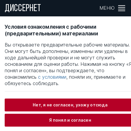
ДИССЕРНЕТ
МЕНЮ
Инновационные ресурсы в деятельности
Условия ознакомления с рабочими
предприятий малого и среднего бизнеса
(предварительными) материалами
Вы открываете предварительные рабочие материалы.
Общая информация
Они могут быть дополнены, изменены или удалены в
ходе дальнейшей проверки и не могут служить
основанием для оценки работы. Нажимая на кнопку «
Зайналабидов Марат Салавович
понял и согласен», вы подтверждаете, что
ознакомились
с условиями
, поняли их, принимаете и
обязуетесь соблюдать.
Информация о защите
Нет, я не согласен, ухожу отсюда
Научный консультант / Научный руководитель
Белоусов Виталий Михайлович
Я понял и согласен