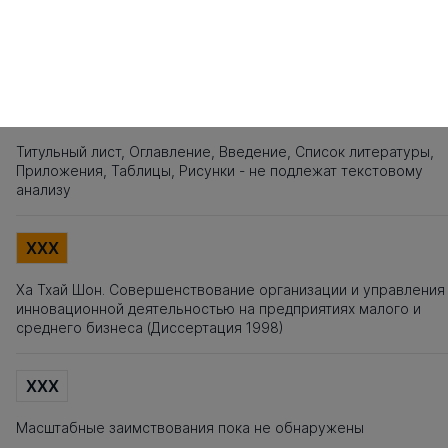
141
142
143
144
145
146
147
148
149
150
151
152
153
154
155
1
Источники заимствования
XXX
Титульный лист, Оглавление, Введение, Список литературы,
Приложения, Таблицы, Рисунки - не подлежат текстовому
анализу
XXX
Ха Тхай Шон. Совершенствование организации и управления
инновационной деятельностью на предприятиях малого и
среднего бизнеса (Диссертация 1998)
XXX
Масштабные заимствования пока не обнаружены