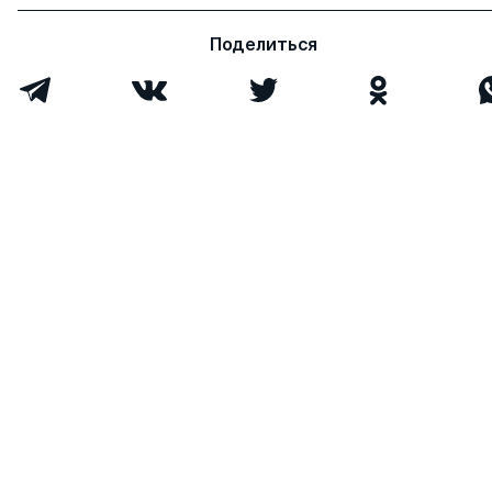
Александрович
д. э.н.
Поделиться
Шергин Анатолий
д. ю.н.
0
6
Павлович
Зеленцов Александр
д. ю.н.
0
3
Борисович
Старилов Юрий
д. ю.н.
0
4
Николаевич