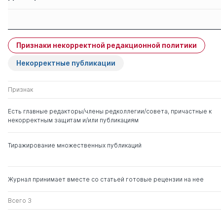
Вооруженных 
Быков А. В.
внутригосуда
Защиты членов
Имя
Степень
свои
чужие
Признаки некорректной редакционной политики
Денисенко Виктор
д. ю.н.
0
10
Васильевич
Некорректные публикации
Попов Лев Леонидович
д. ю.н.
0
7
Признак
Есть главные редакторы/члены редколлегии/совета, причастные к
Степаненко Юрий
д. ю.н.
0
4
некорректным защитам и/или публикациям
Викторович
Тиражирование множественных публикаций
Дугенец Александр
д. ю.н.
0
7
Сергеевич
Журнал принимает вместе со статьей готовые рецензии на нее
Россинский Борис
д. ю.н.
0
2
Вульфович
Всего 3
Ястребов Олег
д. ю.н.
1
1