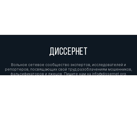
ДИССЕРНЕТ
Вольное сетевое сообщество экспертов, исследователей и
репортеров, посвящающих свой труд разоблачениям мошенников,
фальсификаторов и лжецов. Пишите нам на
info@dissernet.org.
Поддержать проект
МЫ В СОЦСЕТЯХ
© Вольное сетевое сообщество