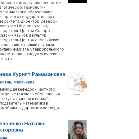
фессор кафедры словесности и
агогических технологий
ологического образования
игорского государственного
верситета, директор Северо-
казского НИИ филологии,
оводитель Центра Северо-
казских языков и культур,
оводитель Центра евразийских
ледований, старший научный
рудник Филиала Ставропольского
ударственного педагогического
титута
иева Хурият Рамазановна
естан, Махачкала
едующая кафедрой частного
еждение высшего образования
ститут финансов и права";
подаватель математики в
омобильно-дорожном колледже
епаненко Наталья
кторовна
ква