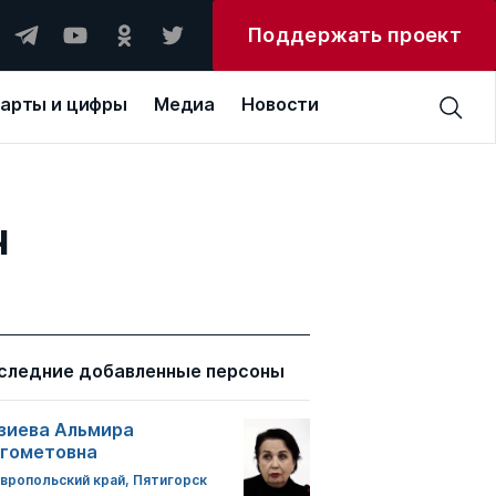
Поддержать проект
арты и цифры
Медиа
Новости
ч
следние добавленные персоны
зиева Альмира
гометовна
вропольский край, Пятигорск