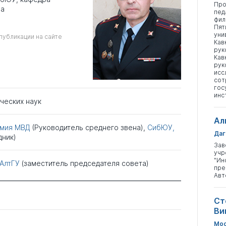
Про
ва
пед
фил
Пят
уни
публикации на сайте
Кав
рук
Кав
рук
исс
сот
гос
инс
ческих наук
Ал
емия МВД
(Руководитель среднего звена),
СибЮУ,
Даг
дник)
Зав
учр
"Ин
АлтГУ
(заместитель председателя совета)
пре
Авт
Ст
Ви
Мос