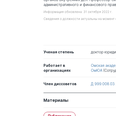
административного и финансового пра
Информация обновлена: 31 октября 2022 г.
Сведения о должности актуальны на момент 
Ученая степень
доктор юриди
Работает в
Омская акад
организациях
ОмЮА
(Сотру
Член диссоветов
Д 999.008.03
Материалы
Публикации