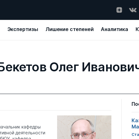
Экспертизы
Лишение степеней
Аналитика
К
Бекетов Олег Иванови
По
Ка
Ма
начальник кафедры
тивной деятельности
Ста
ибЮУ, кафедра