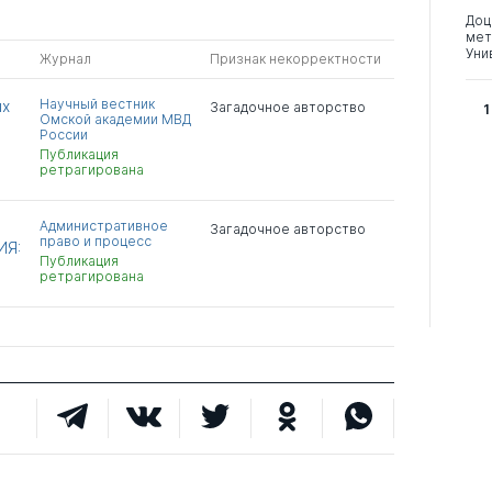
Доц
мет
Уни
Журнал
Признак некорректности
Научный вестник
ых
Загадочное авторство
1
Омской академии МВД
России
Публикация
ретрагирована
Административное
Загадочное авторство
право и процесс
ИЯ:
Публикация
ретрагирована