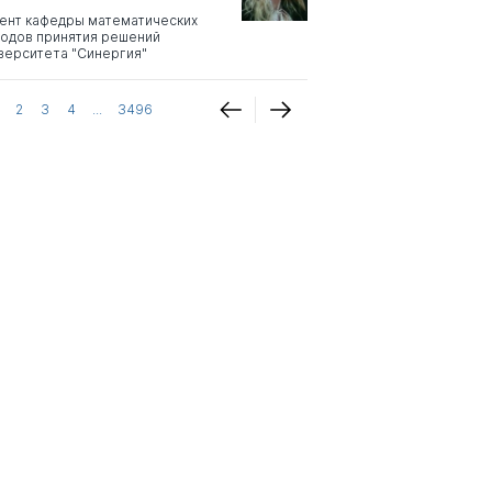
ент кафедры математических
одов принятия решений
верситета "Синергия"
2
3
4
...
3496