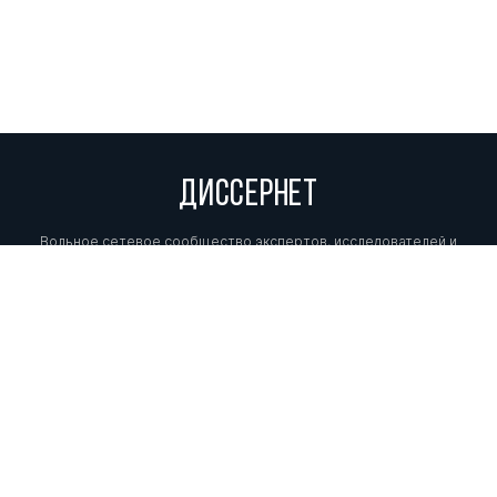
ДИССЕРНЕТ
Вольное сетевое сообщество экспертов, исследователей и
репортеров, посвящающих свой труд разоблачениям мошенников,
фальсификаторов и лжецов. Пишите нам на
info@dissernet.org.
Поддержать проект
МЫ В СОЦСЕТЯХ