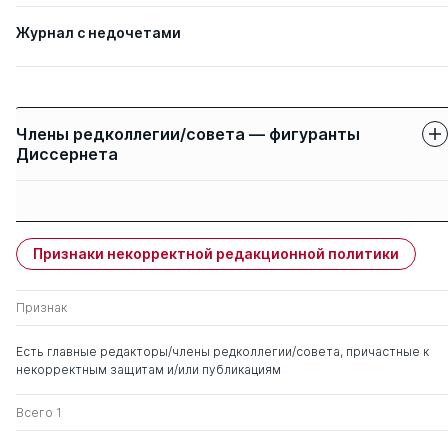
Журнал с недочетами
Члены редколлегии/совета — фигуранты
Диссернета
Защиты членов
Имя
Степень
свои
чужие
Признаки некорректной редакционной политики
Хухлаев Олег
0
2
Евгеньевич
Признак
Нечаев Николай
д. псих.н.
0
0
Есть главные редакторы/члены редколлегии/совета, причастные к
Николаевич
некорректным защитам и/или публикациям
Всего 1