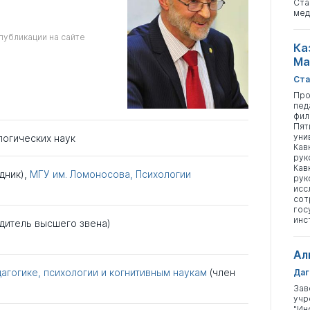
Ста
мед
публикации на сайте
Ка
Ма
Ста
Про
пед
фил
Пят
уни
логических наук
Кав
рук
Кав
дник),
МГУ им. Ломоносова, Психологии
рук
исс
сот
гос
инс
дитель высшего звена)
Ал
агогике, психологии и когнитивным наукам
(член
Даг
Зав
учр
"Ин