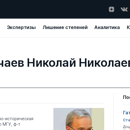
Экспертизы
Лишение степеней
Аналитика
К
чаев Николай Николае
По
Га
о-историческая
Ста
 МГУ, ф-т
Доц