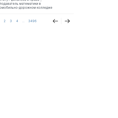
подаватель математики в
омобильно-дорожном колледже
2
3
4
...
3496