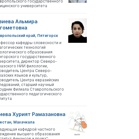
вропольского государственного
ицинского университета
зиева Альмира
гометовна
вропольский край, Пятигорск
фессор кафедры словесности и
агогических технологий
ологического образования
игорского государственного
верситета, директор Северо-
казского НИИ филологии,
оводитель Центра Северо-
казских языков и культур,
оводитель Центра евразийских
ледований, старший научный
рудник Филиала Ставропольского
ударственного педагогического
титута
иева Хурият Рамазановна
естан, Махачкала
едующая кафедрой частного
еждение высшего образования
ститут финансов и права";