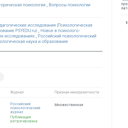
пре
торическая психология
,
Вопросы психологии
Авт
1
дагогические исследования (Психологическая
зование PSYEDU.ru)
,
Новое в психолого-
их исследованиях
,
Российский психологический
ологическая наука и образование
Журнал
Признак некорректности
Российский
Множественная
психологический
журнал
Публикация
ретрагирована