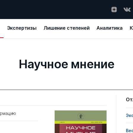
Экспертизы
Лишение степеней
Аналитика
К
Научное мнение
От
ормацию
Эк
Ве