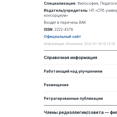
Специализация:
Философия
,
Педагоги
Издатель/учредитель:
НП «СПб униве
консорциум»
Входит в перечень ВАК
ISSN:
2222-4378
Официальный сайт
Информация обновлена: 2022-01-18 16:13:16
Справочная информация
Работающий над улучшением
Размещение
Ретрагированные публикации
Авторы
Члены редколлегии/совета — фи