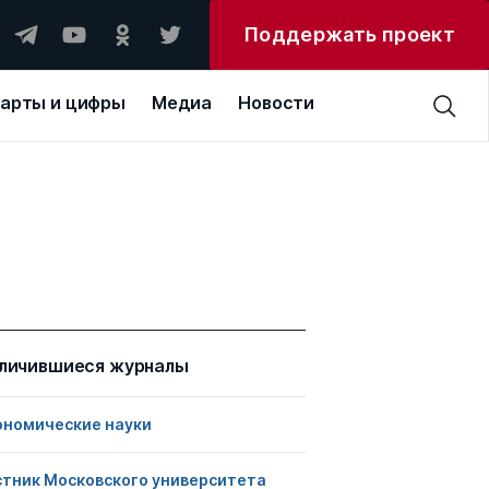
Поддержать проект
арты и цифры
Медиа
Новости
личившиеся журналы
ономические науки
стник Московского университета