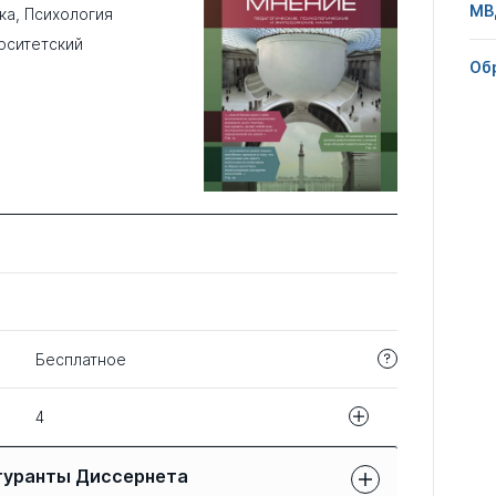
МВ
ка
,
Психология
рситетский
Об
Бесплатное
4
Название статьи
гуранты Диссернета