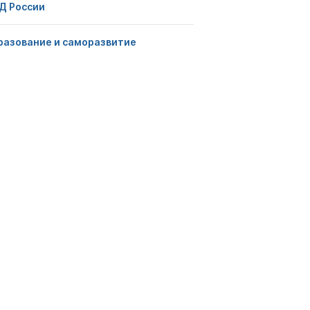
Д России
разование и саморазвитие