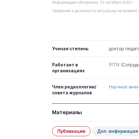
Информация обновлена: 31 октября 2022 г.
Сведения о должности актуальны на момент 
Ученая степень
доктор педаг
Работает в
РГПУ
(Сотруд
организациях
Член редколлегии/
Научное мне
совета журналов
Материалы
Публикации
Доп. информация