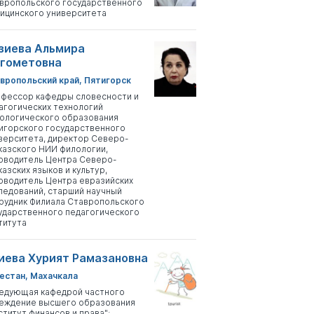
вропольского государственного
ицинского университета
зиева Альмира
гометовна
вропольский край, Пятигорск
фессор кафедры словесности и
агогических технологий
ологического образования
игорского государственного
верситета, директор Северо-
казского НИИ филологии,
оводитель Центра Северо-
казских языков и культур,
оводитель Центра евразийских
ледований, старший научный
рудник Филиала Ставропольского
ударственного педагогического
титута
иева Хурият Рамазановна
естан, Махачкала
едующая кафедрой частного
еждение высшего образования
ститут финансов и права";