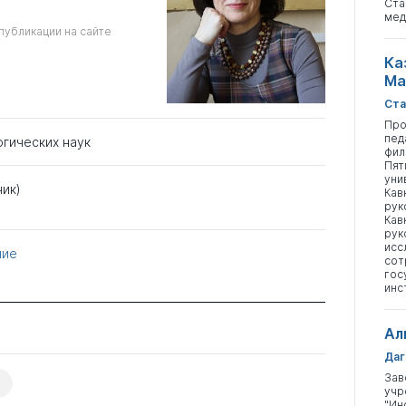
Ста
мед
публикации на сайте
Ка
Ма
Ста
Про
пед
огических наук
фил
Пят
уни
ник)
Кав
рук
Кав
рук
исс
ние
сот
гос
инс
Ал
Даг
Зав
учр
"Ин