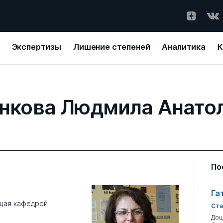
Экспертизы
Лишение степеней
Аналитика
К
нкова Людмила Анато
По
Га
щая кафедрой
Ста
Доц