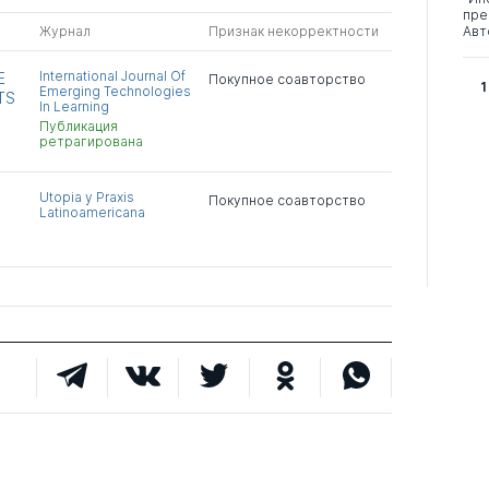
пре
Журнал
Признак некорректности
Авт
International Journal Of
E
Покупное соавторство
1
Emerging Technologies
TS
In Learning
Публикация
ретрагирована
Utopia y Praxis
Покупное соавторство
Latinoamericana