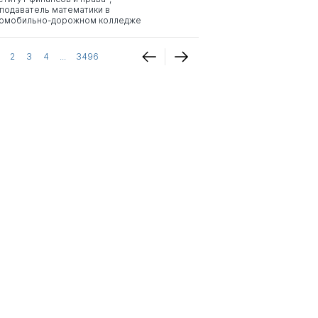
подаватель математики в
омобильно-дорожном колледже
2
3
4
...
3496