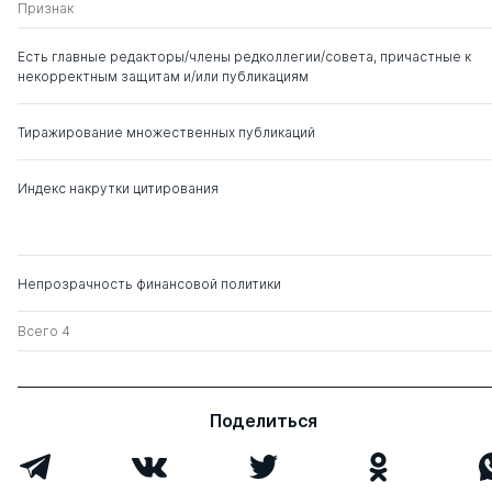
Рыжанкова О В
Старилов Юрий
д. ю.н.
0
4
Признак
Николаевич
Есть главные редакторы/члены редколлегии/совета, причастные к
некорректным защитам и/или публикациям
Мархгейм Марина
д. ю.н.
0
5
Васильевна
Тиражирование множественных публикаций
Индекс накрутки цитирования
Непрозрачность финансовой политики
Всего 4
Поделиться