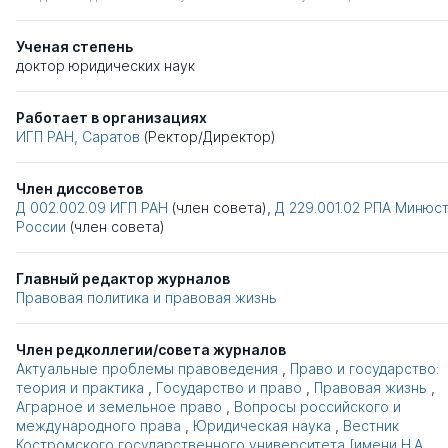
Ученая степень
доктор юридических наук
Работает в организациях
ИГП РАН, Саратов
(Ректор/Директор)
Член диссоветов
Д 002.002.09
ИГП РАН
(член совета),
Д 229.001.02
РПА Минюс
России
(член совета)
Главный редактор журналов
Правовая политика и правовая жизнь
Член редколлегии/совета журналов
Актуальные проблемы правоведения
,
Право и государство:
теория и практика
,
Государство и право
,
Правовая жизнь
,
Аграрное и земельное право
,
Вопросы российского и
международного права
,
Юридическая наука
,
Вестник
Костромского государственного университета [имени Н.А.