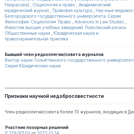
Некрасова]
,
Социология и право
,
Академический
юридический журнал
,
Правовая культура
,
Научные ведомос
Белгородского государственного университета. Серия
Философия. Социология. Право
,
Advances in Law Studies
,
Известия высших учебных заведений. Поволжский регион.
Общественные науки
,
Юридическая наука и
правоохранительная практика
Бывший член редколлегии/совета журналов
Вектор науки Тольяттинского государственного университет
Серия Юридические науки
Признаки научной недобросовестности
Член редколлегии/совета более 10 журналов, входящих в Д
Участник позорных решений
Д 229.001.02
от
2022-12-14