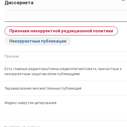
Диссернета
Защиты членов
Имя
Степень
свои
чужие
Признаки некорректной редакционной политики
Берулава Михаил
д. пед.н.
0
3
Николаевич
Некорректные публикации
Перминова Людмила
д. пед.н.
0
1
Признак
Михайловна
Есть главные редакторы/члены редколлегии/совета, причастные к
некорректным защитам и/или публикациям
Белогуров Анатолий
д. пед.н.
0
10
Юльевич
Тиражирование множественных публикаций
Руднева Елена
д. пед.н.
1
4
Леонидовна
Индекс накрутки цитирования
Богуславский Михаил
д. пед.н.
0
3
Викторович