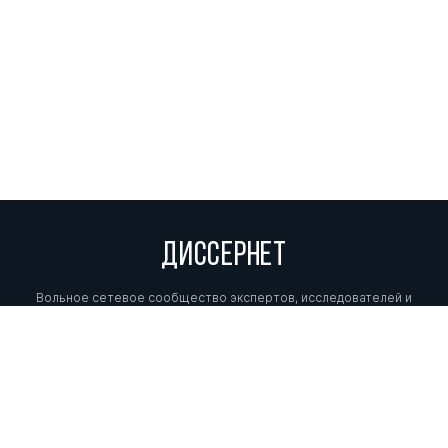
ДИССЕРНЕТ
Вольное сетевое сообщество экспертов, исследователей и
репортеров, посвящающих свой труд разоблачениям мошенников,
фальсификаторов и лжецов. Пишите нам на
info@dissernet.org.
Поддержать проект
МЫ В СОЦСЕТЯХ