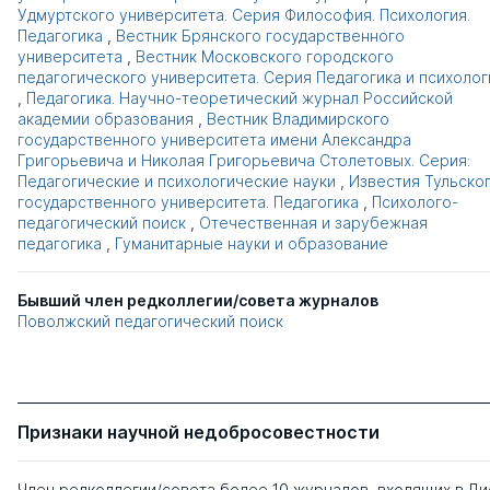
Удмуртского университета. Серия Философия. Психология.
Педагогика
,
Вестник Брянского государственного
университета
,
Вестник Московского городского
педагогического университета. Серия Педагогика и психолог
,
Педагогика. Научно-теоретический журнал Российской
академии образования
,
Вестник Владимирского
государственного университета имени Александра
Григорьевича и Николая Григорьевича Столетовых. Серия:
Педагогические и психологические науки
,
Известия Тульско
государственного университета. Педагогика
,
Психолого-
педагогический поиск
,
Отечественная и зарубежная
педагогика
,
Гуманитарные науки и образование
Бывший член редколлегии/совета журналов
Поволжский педагогический поиск
Признаки научной недобросовестности
Член редколлегии/совета более 10 журналов, входящих в Д