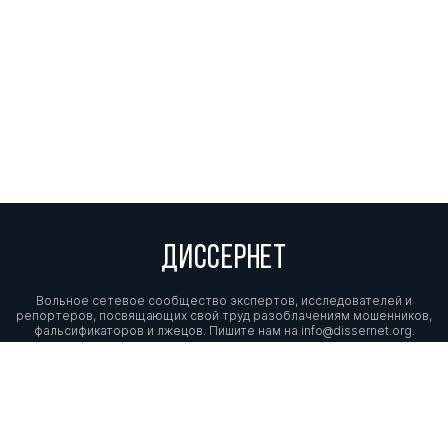
ДИССЕРНЕТ
Вольное сетевое сообщество экспертов, исследователей и
репортеров, посвящающих свой труд разоблачениям мошенников,
фальсификаторов и лжецов. Пишите нам на
info@dissernet.org.
Поддержать проект
МЫ В СОЦСЕТЯХ