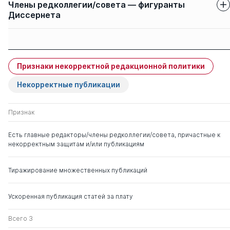
Члены редколлегии/совета — фигуранты
Диссернета
Защиты членов
Имя
Степень
свои
чужие
Признаки некорректной редакционной политики
Туманян Маргарита
0
2
Роландовна
Некорректные публикации
Полунина Наталья
д. мед. н.
0
1
Признак
Валентиновна
Есть главные редакторы/члены редколлегии/совета, причастные к
некорректным защитам и/или публикациям
Разумовский А Ю
0
0
Тиражирование множественных публикаций
Козлова Людмила
д. мед. н.
0
0
Вячеславовна
Ускоренная публикация статей за плату
Всего 3