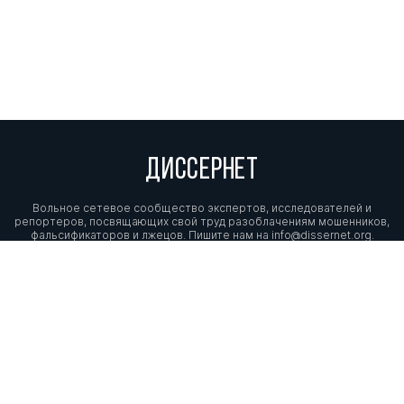
ДИССЕРНЕТ
Вольное сетевое сообщество экспертов, исследователей и
репортеров, посвящающих свой труд разоблачениям мошенников,
фальсификаторов и лжецов. Пишите нам на
info@dissernet.org.
Поддержать проект
МЫ В СОЦСЕТЯХ