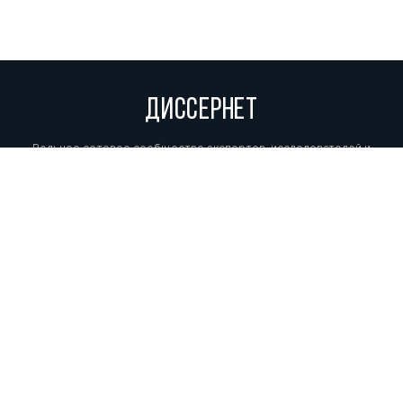
ДИССЕРНЕТ
Вольное сетевое сообщество экспертов, исследователей и
репортеров, посвящающих свой труд разоблачениям мошенников,
фальсификаторов и лжецов. Пишите нам на
info@dissernet.org.
Поддержать проект
МЫ В СОЦСЕТЯХ
© Вольное сетевое сообщество
«Диссернет». 2013—2026