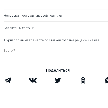
Комарова Валентина
д. ю.н.
0
6
Викторовна
Непрозрачность финансовой политики
Бесплатный хостинг
Журнал принимает вместе со статьей готовые рецензии на нее
Всего 7
Поделиться