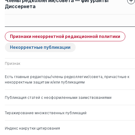
Члены редколлегии/совета — фигуранты
Диссернета
Защиты членов
Имя
Степень
свои
чужие
Признаки некорректной редакционной политики
Комаров Сергей
д. ю.н.
0
21
Александрович
Некорректные публикации
Малько Александр
д. ю.н.
0
11
Признак
Васильевич
Есть главные редакторы/члены редколлегии/совета, причастные к
некорректным защитам и/или публикациям
Болтинова Ольга
д. ю.н.
0
2
Викторовна
Публикация статей с неоформленными заимствованиями
Исаев Игорь Андреевич
д. ю.н.
0
8
Тиражирование множественных публикаций
Каламкарян Рубен
д. ю.н.
0
5
Амаякович
Индекс накрутки цитирования