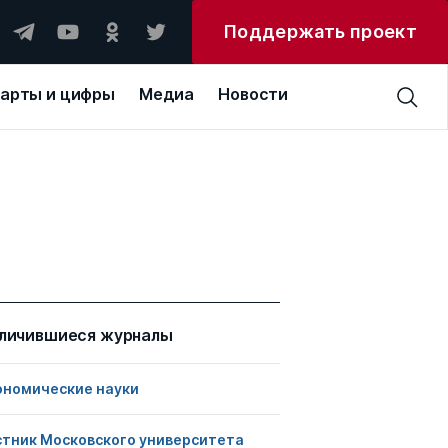
Поддержать проект
арты и цифры
Медиа
Новости
личившиеся журналы
ономические науки
стник Московского университета