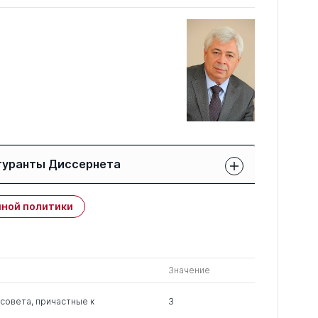
гуранты Диссернета
Защиты членов РК:
Публикации
ной политики
свои
членов РК
чужие
0
7
2
Значение
0
2
0
совета, причастные к
3