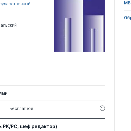
МВ
сударственный
Об
альский
ями
Бесплатное
 РК/РС, шеф редактор)