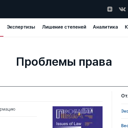
Экспертизы
Лишение степеней
Аналитика
К
Проблемы права
От
ормацию
Эк
Ве