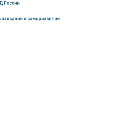
Д России
разование и саморазвитие