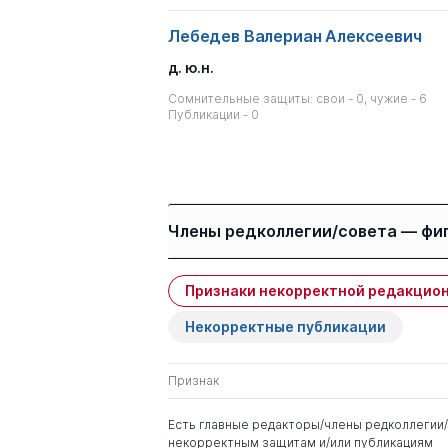
Лебедев Валериан Алексеевич
д. ю.н.
Сомнительные защиты: свои - 0, чужие - 6
Публикации - 0
Члены редколлегии/совета — фи
Признаки некорректной редакцион
Имя
Степень
Некорректные публикации
Майоров Владимир
д. ю.н.
Иванович
Признак
Авакьян Сурен
д. ю.н.
Есть главные редакторы/члены редколлегии/
Адибекович
некорректным защитам и/или публикациям