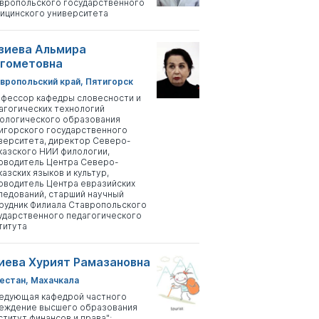
вропольского государственного
ицинского университета
зиева Альмира
гометовна
вропольский край, Пятигорск
фессор кафедры словесности и
агогических технологий
ологического образования
игорского государственного
верситета, директор Северо-
казского НИИ филологии,
оводитель Центра Северо-
казских языков и культур,
оводитель Центра евразийских
ледований, старший научный
рудник Филиала Ставропольского
ударственного педагогического
титута
иева Хурият Рамазановна
естан, Махачкала
едующая кафедрой частного
еждение высшего образования
ститут финансов и права";