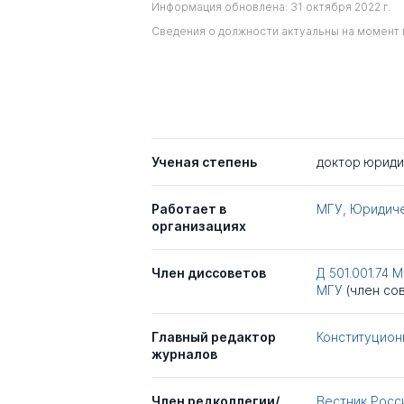
Информация обновлена: 31 октября 2022 г.
Сведения о должности актуальны на момент 
Ученая степень
доктор юриди
Работает в
МГУ, Юридич
организациях
Член диссоветов
Д 501.001.74
М
МГУ
(член со
Главный редактор
Конституцион
журналов
Член редколлегии/
Вестник Росс