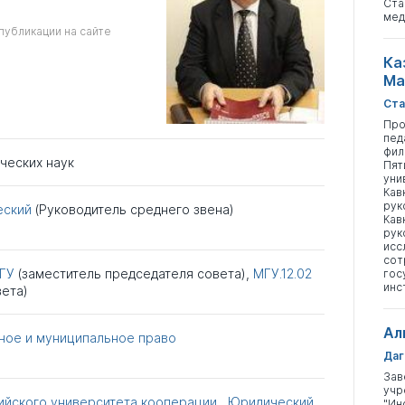
Ста
мед
публикации на сайте
Ка
Ма
Ста
Про
пед
фил
ческих наук
Пят
уни
Кав
рук
еский
(Руководитель среднего звена)
Кав
рук
исс
сот
ГУ
(заместитель председателя совета),
МГУ.12.02
гос
инс
вета)
Ал
ное и муниципальное право
Даг
Зав
учр
ийского университета кооперации
,
Юридический
"Ин