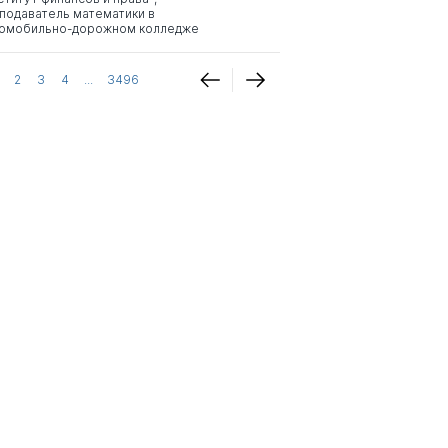
подаватель математики в
омобильно-дорожном колледже
2
3
4
...
3496