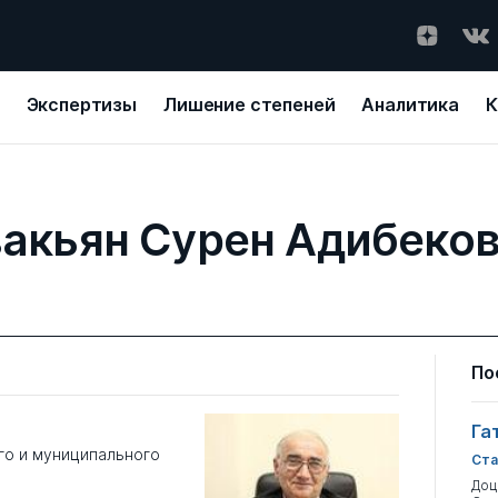
Экспертизы
Лишение степеней
Аналитика
К
акьян Сурен Адибеко
По
Га
о и муниципального
Ста
Доц