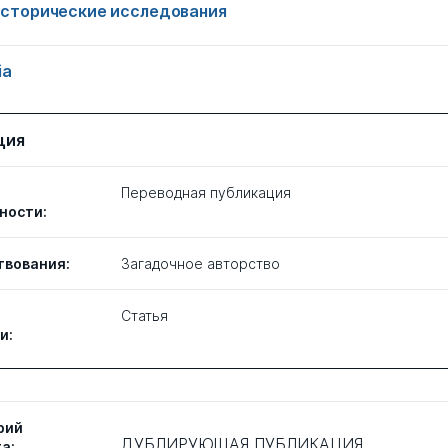
 исторические исследования
ia
ция
Переводная публикация
ности:
твования:
Загадочное авторство
Статья
и:
рий
ДУБЛИРУЮЩАЯ ПУБЛИКАЦИЯ
а: