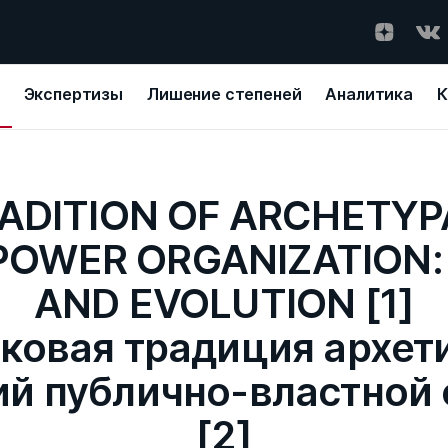
Экспертизы
Лишение степеней
Аналитика
К
ADITION OF ARCHETY
POWER ORGANIZATION
AND EVOLUTION [1]
ковая традиция архет
й публично-властной
[2]