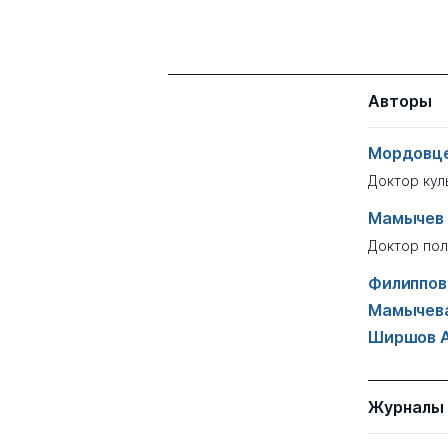
Авторы
Мордовцев
Доктор кул
Мамычев 
Доктор пол
Филиппова
Мамычева
Ширшов А
Журналы