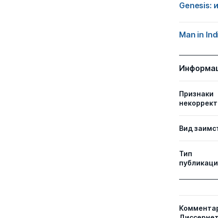
Genesis:
Man in Ind
Информа
Признаки
некоррект
Вид заимс
Тип
публикаци
Коммента
Диссернет