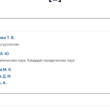
а Т. В.
ьтурологии
А. Ю.
итических наук
,
Кандидат юридических наук
 М. К.
 Д. И.
. А.