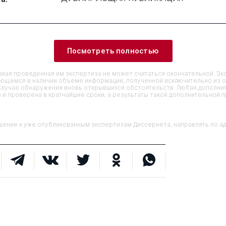
Посмотреть полностью
кая проведенная им экспертиза не может считаться окончательной. Э
еющемся в наличии объеме информации, полученной исключительно из о
случае обнаружения вновь открывшихся обстоятельств. Любая дополни
 и проверена в кратчайшие сроки, а результаты такой дополнительной 
ие к уже опубликованным экспертизам Диссернета, направлять по адр