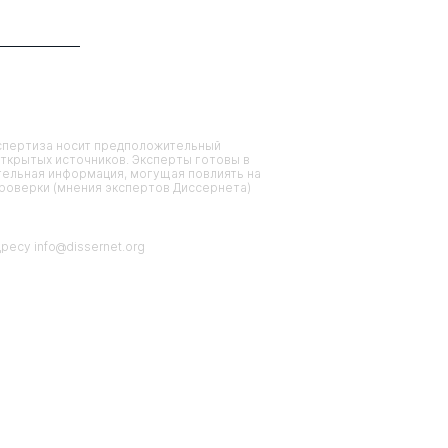
кспертиза носит предположительный
ткрытых источников. Эксперты готовы в
тельная информация, могущая повлиять на
проверки (мнения экспертов Диссернета)
есу info@dissernet.org