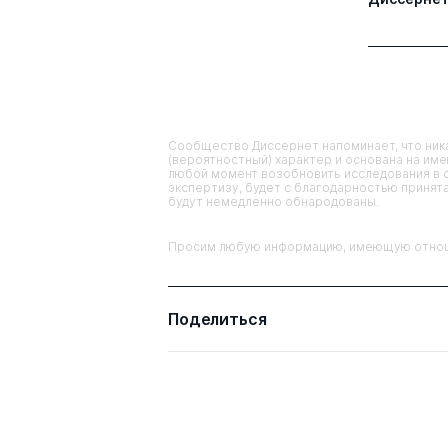
Сообщество Диссернет напоминает, что ника
(вероятностный) характер и основана на им
любой момент возобновить исследования в 
экспертизу, будет с благодарностью принята
будут немедленно обнародованы.
Просим любую информацию, имеющую отношен
Поделиться