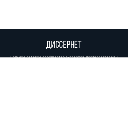
ДИССЕРНЕТ
Вольное сетевое сообщество экспертов, исследователей и
репортеров, посвящающих свой труд разоблачениям мошенников,
фальсификаторов и лжецов. Пишите нам на
info@dissernet.org.
Поддержать проект
МЫ В СОЦСЕТЯХ
© Вольное сетевое сообщество