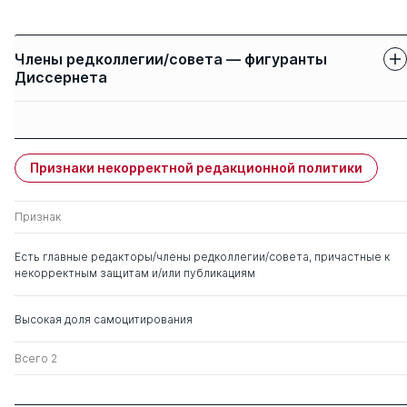
Члены редколлегии/совета — фигуранты
Диссернета
Защиты членов
Имя
Степень
свои
чужие
Признаки некорректной редакционной политики
Приходько Вячеслав
д. тех.н.
0
3
Михайлович
Признак
Дорохов Алексей
0
1
Есть главные редакторы/члены редколлегии/совета, причастные к
Семенович
некорректным защитам и/или публикациям
Мешалкин Валерий
д. тех.н.
0
6
Высокая доля самоцитирования
Павлович
Всего 2