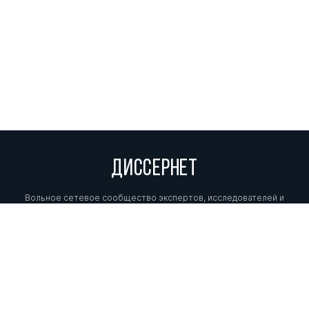
ДИССЕРНЕТ
Вольное сетевое сообщество экспертов, исследователей и
репортеров, посвящающих свой труд разоблачениям мошенников,
фальсификаторов и лжецов. Пишите нам на
info@dissernet.org.
Поддержать проект
МЫ В СОЦСЕТЯХ