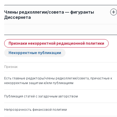
Члены редколлегии/совета — фигуранты
Диссернета
Защиты членов
Имя
Степень
свои
чужие
Признаки некорректной редакционной политики
Кубрушко Петр
д. пед.н.
0
7
Федорович
Некорректные публикации
Солнцев Алексей
д. тех.н.
1
1
Признак
Александрович
Есть главные редакторы/члены редколлегии/совета, причастные к
некорректным защитам и/или публикациям
Поспелов Павел
д. тех.н.
0
2
Иванович
Публикация статей с загадочным авторством
Непрозрачность финансовой политики