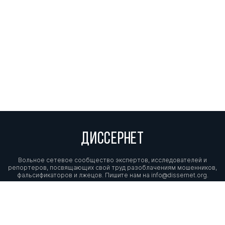
ДИССЕРНЕТ
Вольное сетевое сообщество экспертов, исследователей и
репортеров, посвящающих свой труд разоблачениям мошенников,
фальсификаторов и лжецов. Пишите нам на
info@dissernet.org.
Поддержать проект