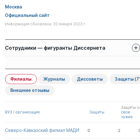
Москва
Официальный сайт
Информация обновлена: 20 января 2023 г.
Сотрудники — фигуранты Диссернета
Защиты сотрудников
Имя
Степень
свои
чужие
Филиалы
Журналы
Диссоветы
Защиты
(7
Остроух Андрей
д.тех.н.
0
2
Владимирович
Внешние отзывы
Либенко Александр
д.тех.н.
1
0
Защиты с
Владимирович
ВУЗ / организация
Защиты
свои
чужие
Неретин Александр
к.тех.н.
1
0
Северо-Кавказский филиал МАДИ
0
2
Алексеевич