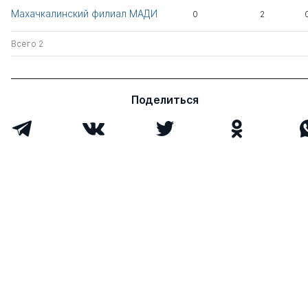
Махачкалинский филиал МАДИ
0
2
Илюхин Андрей
д.тех.н.
1
10
Владимирович
Всего 2
Строганов Дмитрий
д.тех.н.
1
1
Викторович
Поделиться
Брыль Владимир
к.тех.н.
0
9
Николаевич
Абдулкадыров Арсен
к.э.н.
1
0
Саидович
Москалев Антон
к.тех.н.
1
1
Геннадиевич
Рогова Ольга
к.тех.н.
1
0
Борисовна
Бернер Леонид
д.тех.н.
1
7