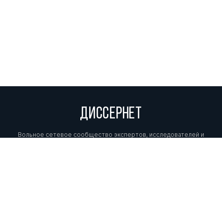
ДИССЕРНЕТ
Вольное сетевое сообщество экспертов, исследователей и
репортеров, посвящающих свой труд разоблачениям мошенников,
фальсификаторов и лжецов. Пишите нам на
info@dissernet.org.
Поддержать проект
МЫ В СОЦСЕТЯХ