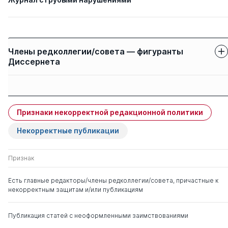
Члены редколлегии/совета — фигуранты
Диссернета
Защиты членов
Имя
Степень
свои
чужие
Признаки некорректной редакционной политики
Альбицкий Валерий
д. мед. н.
0
2
Юрьевич
Некорректные публикации
Бакулев Андрей
д. мед. н.
0
3
Признак
Леонидович
Есть главные редакторы/члены редколлегии/совета, причастные к
некорректным защитам и/или публикациям
Лобзин Юрий
д. мед. н.
0
2
Владимирович
Публикация статей с неоформленными заимствованиями
Румянцев Александр
д. мед. н.
0
2