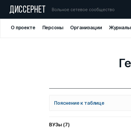
ДИССЕРНЕТ
Вольное сетевое сообщество
О проекте
Персоны
Организации
Журналы
Г
Пояснение к таблице
При выборе нужного топонима вы
журналов и диссоветов из базы
ВУЗы (7)
региону. Вы также можете выбра