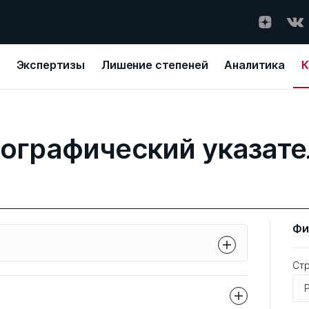
Экспертизы
Лишение степеней
Аналитика
К
еографический указате
Фи
Ст
 получите список организаций,
 Диссернета, относящихся к данному
ть сразу несколько географических