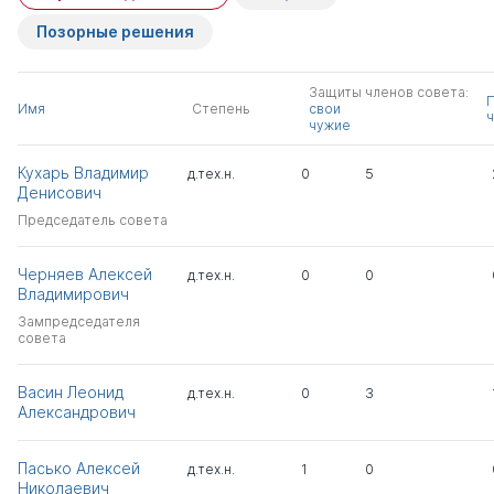
Позорные решения
Защиты членов совета:
Имя
Степень
свои
ч
чужие
Кухарь Владимир
д.тех.н.
0
5
Денисович
Председатель совета
Черняев Алексей
д.тех.н.
0
0
Владимирович
Зампредседателя
совета
Васин Леонид
д.тех.н.
0
3
Александрович
Пасько Алексей
д.тех.н.
1
0
Николаевич