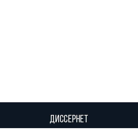
ДИССЕРНЕТ
Вольное сетевое сообщество экспертов, исследователей и
репортеров, посвящающих свой труд разоблачениям мошенников,