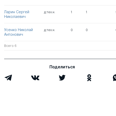
Ларин Сергей
д.тех.н.
1
1
Николаевич
Усенко Николай
д.тех.н.
0
0
Антонович
Всего 6
Поделиться