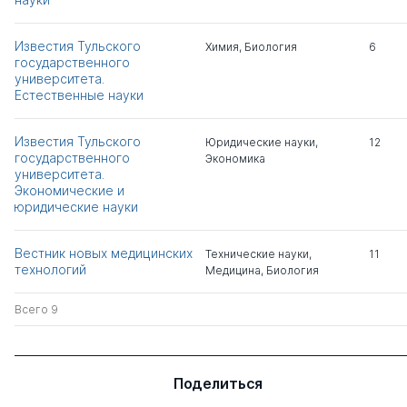
Яшин Алексей
д.биолог.н.
0
2
Афанасьевич
Известия Тульского
д.мед. н.
Химия
,
Биология
6
государственного
университета.
Копылов Андрей
д.тех.н.
0
1
Естественные науки
Борисович
Известия Тульского
Юридические науки
,
12
Иватанова Наталья
д.э.н.
0
7
государственного
Экономика
Петровна
университета.
Экономические и
юридические науки
Романова Людмила
д.э.н.
0
1
Ефимовна
Вестник новых медицинских
Технические науки
,
11
технологий
Медицина
,
Биология
Фридзон Анна
к.пед.н.
1
0
Константиновна
Всего 9
Ефимов Виктор
0
1
Иванович
Поделиться
Щеглов Алексей
к.пед.н.
1
0