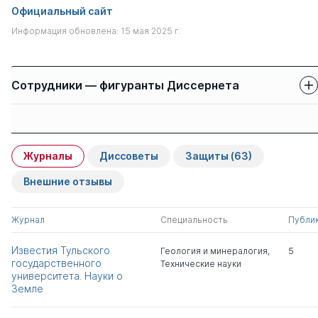
Официальный сайт
Информация обновлена: 15 мая 2025 г.
Сотрудники — фигуранты Диссернета
Защиты сотрудников
Имя
Степень
свои
чужие
Журналы
Диссоветы
Защиты
(63)
Васин Сергей
д.тех.н.
0
2
Александрович
Внешние отзывы
Кухарь Владимир
д.тех.н.
0
5
Журнал
Специальность
Публи
Денисович
Известия Тульского
Геология и минералогия
,
5
государственного
Технические науки
Качурин Николай
д.тех.н.
0
9
университета. Науки о
Михайлович
Земле
Панарин Владимир
д.тех.н.
0
6