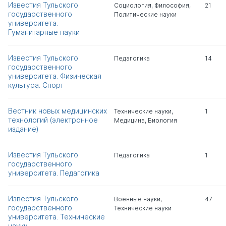
Известия Тульского
Социология
,
Философия
,
21
Михайлович
государственного
Политические науки
университета.
Гуманитарные науки
Трегубов Виктор
д.тех.н.
0
1
Иванович
Известия Тульского
Педагогика
14
государственного
Ларина Марина
к.тех.н.
1
0
университета. Физическая
Викторовна
культура. Спорт
Хадарцев Александр
д.мед. н.
0
3
Вестник новых медицинских
Агубечирович
Технические науки
,
1
технологий (электронное
Медицина
,
Биология
издание)
Сарычев Владимир
д.тех.н.
0
1
Иванович
Известия Тульского
Педагогика
1
государственного
Ларин Сергей
университета. Педагогика
д.тех.н.
1
1
Николаевич
Известия Тульского
Военные науки
,
47
Степанов Владимир
государственного
д.тех.н.
0
2
Технические науки
Михайлович
университета. Технические
науки