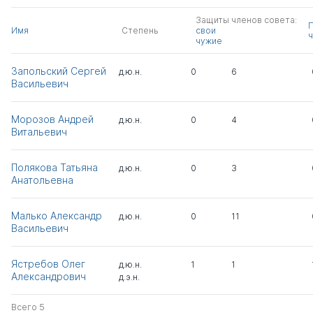
Защиты членов совета:
Имя
Степень
свои
ч
чужие
Запольский Сергей
д.ю.н.
0
6
Васильевич
Морозов Андрей
д.ю.н.
0
4
Витальевич
Полякова Татьяна
д.ю.н.
0
3
Анатольевна
Малько Александр
д.ю.н.
0
11
Васильевич
Ястребов Олег
д.ю.н.
1
1
Александрович
д.э.н.
Всего 5